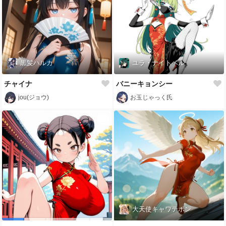
黒髪ハルカ
ユラ・ナイトベル
チャイナ
バニーキョンシー
jou(ジョウ)
お玉じゃっく氏
大天使キャワテポン