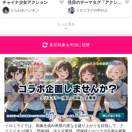
チャイナ少女アクション
注目のテーマタグ「アクションポーズ」を開催いたします!🥰※プロンプト有り
とらわれペンギン
イロミライの中の人
もっと見る
表示対象をR18に切替
イロミライでは、画像生成AI界隈の更なる盛り上がりを目指して、ク
リエイター(個人・団体)様、法人企業様、団体様とのコラボ企画を募集