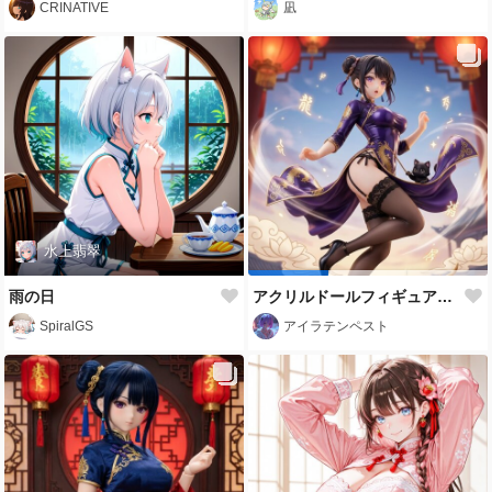
CRINATIVE
凪
水上翡翠
雨の日
アクリルドールフィギュア その② こたろーさんファンアート╰(*´︶`*)╯♡
SpiralGS
アイラテンペスト