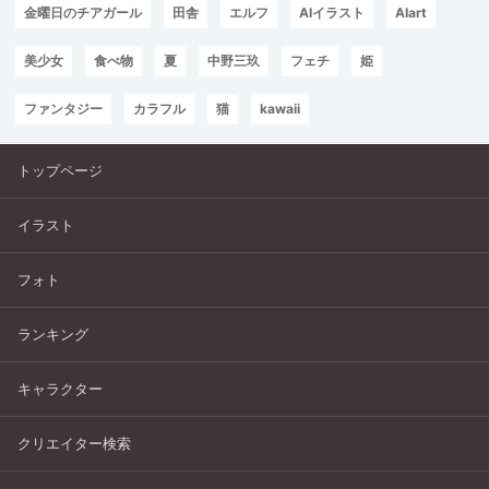
金曜日のチアガール
田舎
エルフ
AIイラスト
AIart
美少女
食べ物
夏
中野三玖
フェチ
姫
ファンタジー
カラフル
猫
kawaii
トップページ
イラスト
フォト
ランキング
キャラクター
クリエイター検索