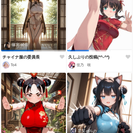
篠宮 綾音
チャイナ服の委員長
久しぶりの投稿(*^-^*)
To4
弦乃 咲
黒髪ハルカ