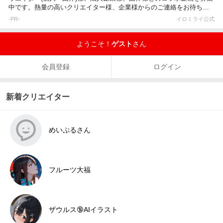
中です。熱量の高いクリエイター様、企業様からのご連絡をお待ちし
ています。
-PR-
イロミライ公式
ようこそ！
ゲスト
さん
会員登録
ログイン
新着クリエイター
めいぷるさん
フルーツ大福
ザウルス🔞AIイラスト