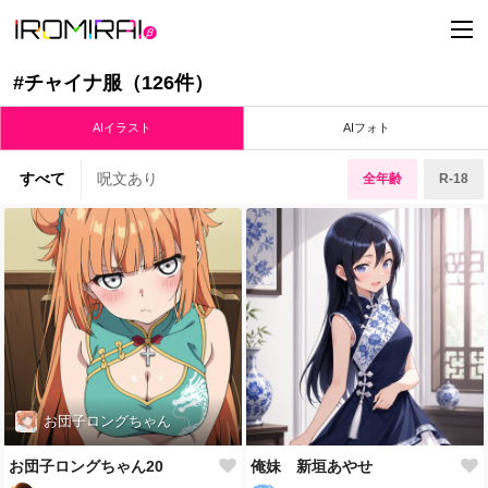
t
o
g
g
#チャイナ服（126件）
l
e
n
AIイラスト
AIフォト
a
v
i
すべて
呪文あり
全年齢
R-18
g
a
t
i
o
n
お団子ロングちゃん
お団子ロングちゃん20
俺妹 新垣あやせ