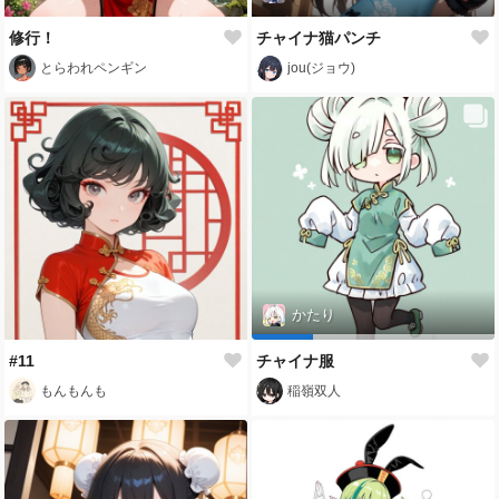
修行！
チャイナ猫パンチ
とらわれペンギン
jou(ジョウ)
かたり
#11
チャイナ服
もんもんも
稲嶺双人