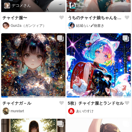
デコメさん
林雷華
チャイナ服〜
うちのチャイナ娘ちゃんをぜひ愛でてください♪
Gun2a（ガンツィア）
結城らい🖌物書き
チャイナガ－ル
5枚）チャイナ服とランドセル
muretart
あいのすけ