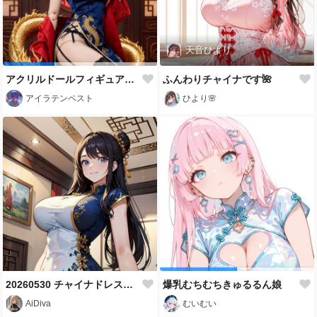
天音ひより
アクリルドールフィギュア こたろーさんファンアート╰(*´︶`*)╯♡
ふんわりチャイナです🌺
アイラテンペスト
ひより🌸
20260530 チャイナドレス美女
爆乳むちむちきゅるるん娘
AiDiva
むいむい