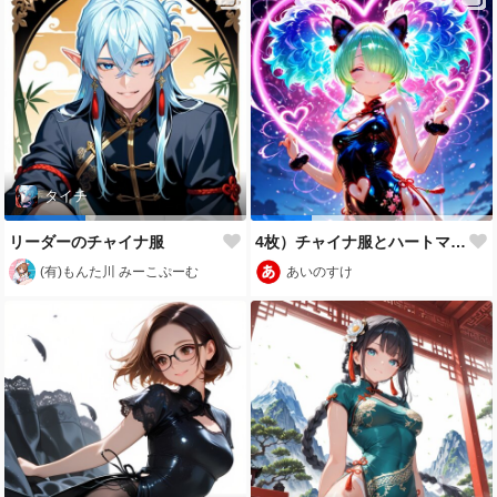
タイチ
リーダーのチャイナ服
4枚）チャイナ服とハートマーク
(有)もんた川 みーこぷーむ
あいのすけ