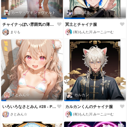
カーヤ・マギシャヴァルト
御影 冥土
チャイナっぽい雰囲気の薄い布
冥土とチャイナ服
まりも
(有)もんた川 みーこぷーむ
さとみん☆
カルカン
いろいろなさとみん #28 - Pon Pon Pon Da Shi
カルカンくんのチャイナ服
さとみん☆
(有)もんた川 みーこぷーむ