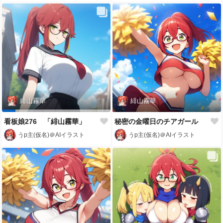
緋山霧華
緋山霧華
看板娘276 「緋山霧華」
秘密の金曜日のチアガール
うp主(仮名)＠AIイラスト
うp主(仮名)＠AIイラスト