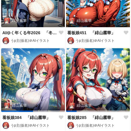
緋山霧華
緋山霧華
AIゆく年くる年2026 「冬のおでかけコーデ」
看板娘451 「緋山霧華」
うp主(仮名)＠AIイラスト
うp主(仮名)＠AIイラスト
緋山霧華
緋山霧華
看板娘384 「緋山霧華」
看板娘285 「緋山霧華」
うp主(仮名)＠AIイラスト
うp主(仮名)＠AIイラスト