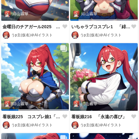
緋山霧華
緋山霧華
金曜日のチアガール2025 「緋山霧華」
いちゃラブコスプレ1 「緋山霧華」
うp主(仮名)＠AIイラスト
うp主(仮名)＠AIイラスト
緋山霧華
緋山霧華
看板娘225 コスプレ娘1「緋山霧華(姫騎士)」
看板娘216 「永遠の喜び」
うp主(仮名)＠AIイラスト
うp主(仮名)＠AIイラスト