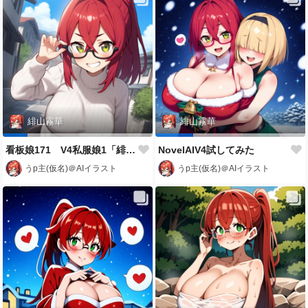
緋山霧華
緋山霧華
看板娘171 V4私服娘1「緋山霧華」
NovelAIV4試してみた
うp主(仮名)＠AIイラスト
うp主(仮名)＠AIイラスト