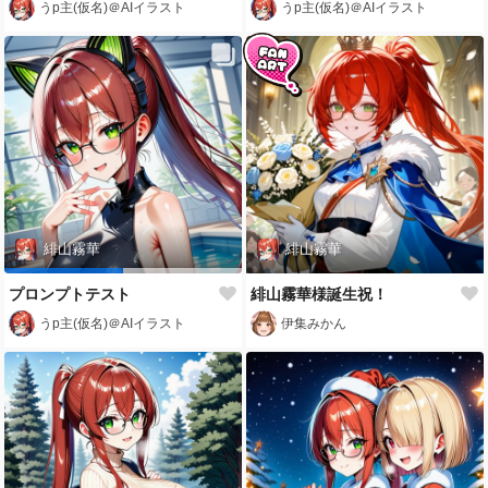
うp主(仮名)＠AIイラスト
うp主(仮名)＠AIイラスト
緋山霧華
緋山霧華
プロンプトテスト
緋山霧華様誕生祝！
うp主(仮名)＠AIイラスト
伊集みかん