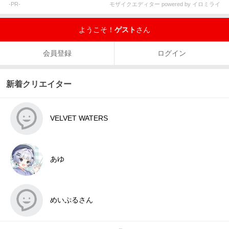
能です。
-PR-
モザイクエディター powered by イロミライ
ようこそ！
ゲスト
さん
会員登録
ログイン
新着クリエイター
VELVET WATERS
あゆ
めいぷるさん