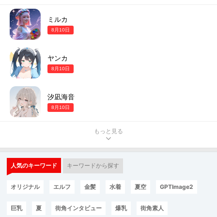
ミルカ
8月10日
ヤンカ
8月10日
汐凪海音
8月10日
もっと見る
人気のキーワード
キーワードから探す
オリジナル
エルフ
金髪
水着
夏空
GPTImage2
巨乳
夏
街角インタビュー
爆乳
街角素人