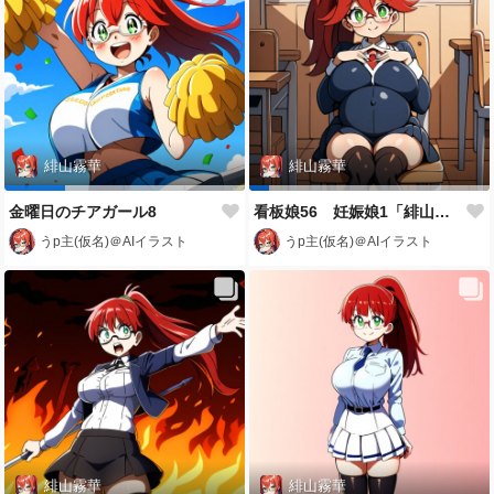
緋山霧華
緋山霧華
金曜日のチアガール8
看板娘56 妊娠娘1「緋山霧華」
うp主(仮名)＠AIイラスト
うp主(仮名)＠AIイラスト
緋山霧華
緋山霧華