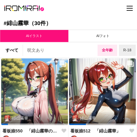
t
o
g
g
#緋山霧華（30件）
l
e
n
AIイラスト
AIフォト
a
v
i
すべて
呪文あり
全年齢
R-18
g
a
t
i
o
n
緋山霧華
緋山霧華
看板娘550 「緋山霧華のよもやま話」
看板娘512 「緋山霧華」