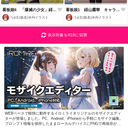
看板娘6 「爆滅の少女」緋山霧華
看板娘1 緋山霧華 キャラクター設定
うp主(仮名)＠AIイラスト
うp主(仮名)＠AIイラスト
表示対象をR18に切替
WEBベースで軽快に動作するイロミライオリジナルのモザイクエディ
ターが登場しました。PC、Android、iPhoneから手軽にモザイク編集。
プロンプト情報を保持したままローカルデバイスにPNGで再保存が可