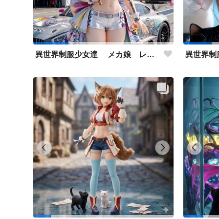
異世界制服少女達 メカ娘 レースクィーン‼️