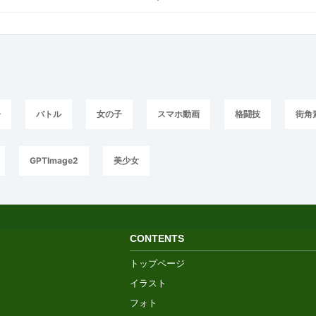
子
バトル
女の子
スマホ動画
格闘技
街角
GPTImage2
美少女
CONTENTS
トップページ
イラスト
フォト