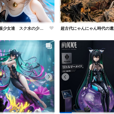
異世界制服少女達 スク水の少女と黒猫🐈‍⬛ アクリルドールフィギュア