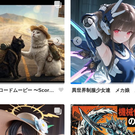
『陽炎のロードムービー 〜Scorching and Mirage〜』