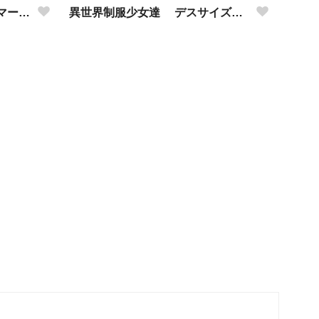
勝利の女神:NIKKE リトル・マーメイド アクリルドールフィギュア
異世界制服少女達 デスサイズレースクィーンと黒猫🐈‍⬛と白猫🐈 アクリルドールフィギュア