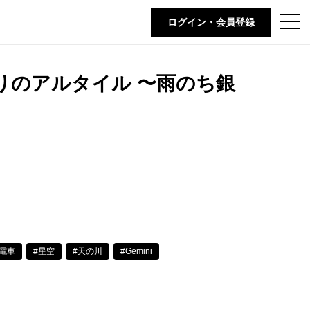
t
ログイン・会員登録
o
g
g
l
e
りのアルタイル 〜雨のち銀
n
a
v
i
g
a
t
i
o
n
#電車
#星空
#天の川
#Gemini