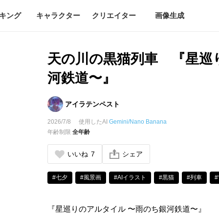
キング
キャラクター
クリエイター
画像生成
天の川の黒猫列車 『星巡
河鉄道〜』
アイラテンペスト
2026/7/8
使用したAI
Gemini/Nano Banana
年齢制限
全年齢
いいね
7
シェア
#七夕
#風景画
#AIイラスト
#黒猫
#列車
『星巡りのアルタイル 〜雨のち銀河鉄道〜』