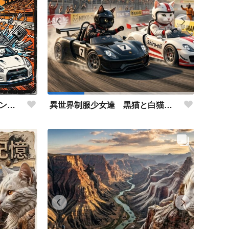
タイトル：猫極（ネコ・グランプリ）〜激闘のマグロ・カツオ・メカクイーン〜‼️ アクリルミュージック
異世界制服少女達 黒猫と白猫兄さん‼️ アクリルドールフィギュア