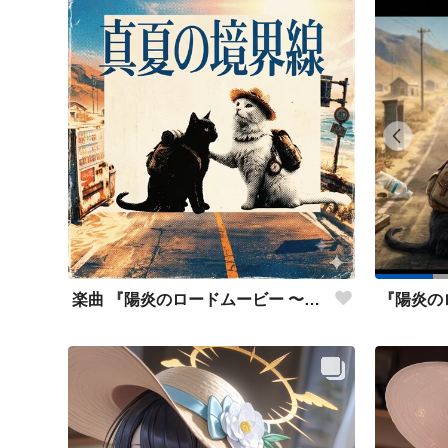
楽曲 『陽炎のロードムービー 〜Scorching and Mirage〜』アクリルミュージック 歌うイラスト