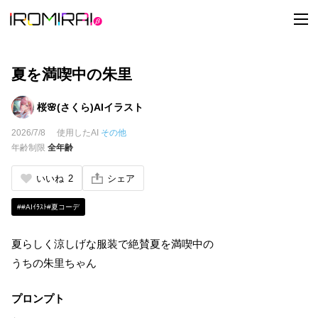
t
o
g
g
l
e
夏を満喫中の朱里
n
a
v
桜🌸(さくら)AIイラスト
i
g
2026/7/8
使用したAI
その他
a
t
年齢制限
全年齢
i
o
n
いいね
2
シェア
##AIｲﾗｽﾄ#夏コーデ
夏らしく涼しげな服装で絶賛夏を満喫中の
うちの朱里ちゃん
プロンプト