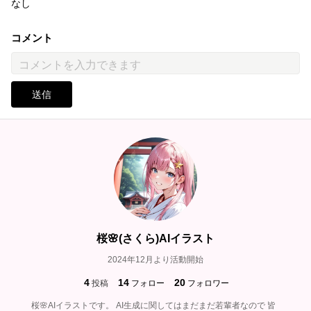
なし
コメント
送信
桜🌸(さくら)AIイラスト
2024年12月より活動開始
4
14
20
投稿
フォロー
フォロワー
桜🌸AIイラストです。 AI生成に関してはまだまだ若輩者なので 皆