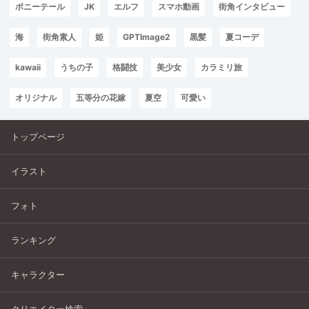
ポニーテール
JK
エルフ
スマホ動画
街角インタビュー
海
街角素人
姫
GPTImage2
黒髪
夏コーデ
kawaii
うちの子
格闘技
美少女
カラミリ旅
オリジナル
五等分の花嫁
夏空
可愛い
トップページ
イラスト
フォト
ランキング
キャラクター