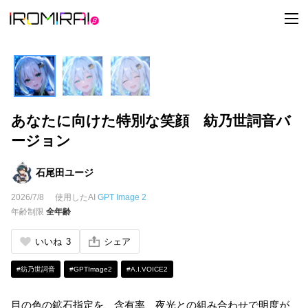
t
o
g
g
l
e
n
a
v
i
あなたに向けた特別な笑顔 紡乃世詞音バ
g
a
ージョン
t
i
o
n
石尾田ユージ
2026/7/8
使用したAI
GPT Image 2
年齢制限
全年齢
いいね
3
シェア
#紡乃世詞音
#GPTImage2
#A.I.VOICE2
目の色の鉱石指定を、含有率、夜光との組み合わせで明度が