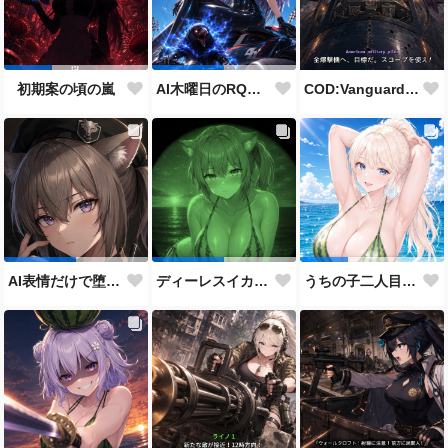
COD:Vanguard "ミッドウェー海戦"
初期案の頃の嵐
AI木曜日のRQ参加作品
AI表情だけで堕とせ参加作品
ディーレスイカビキニ
うちの子二人目スイカの日