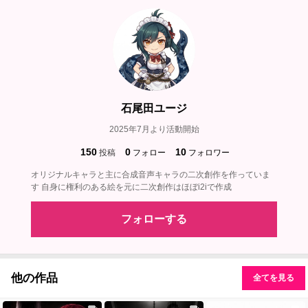
石尾田ユージ
2025年7月より活動開始
150
0
10
投稿
フォロー
フォロワー
オリジナルキャラと主に合成音声キャラの二次創作を作っていま
す 自身に権利のある絵を元に二次創作はほぼi2iで作成
フォローする
他の作品
全てを見る