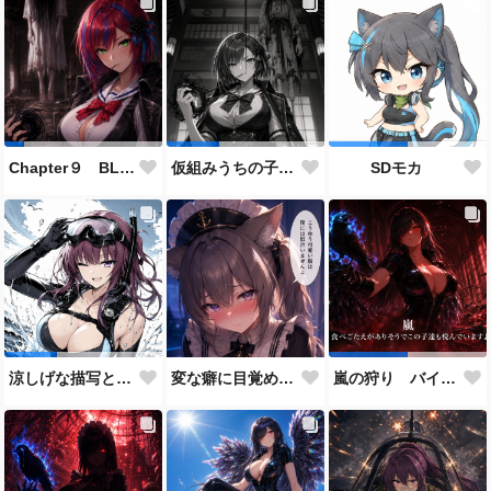
Chapter９ BLACK OUT 生存者側伴 緋聖の設定とストーリーに使用した画像
仮組みうちの子28人目にしてずっと作りたかった仕事人ポジション。
SDモカ
変な癖に目覚めそうになったメイドディーレ赤面バージョン
涼しげな描写とはをコンセプトにしたダイバー花梨先輩
嵐の狩り バイカーコスチューム