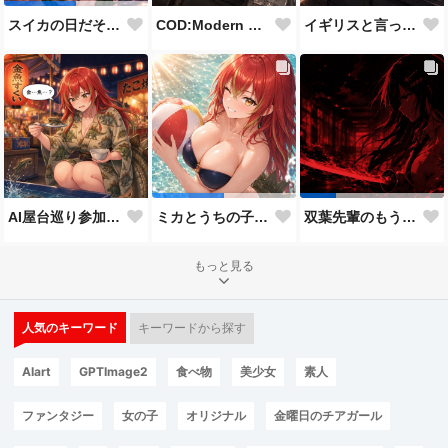
COD:Modern Warfare 3 "Goalpost"
イギリスと言ったらこれだよな
スイカの日だそうなので、仲の良い先輩後輩でスイカ割り（意味深）
AI屋台巡り参加作品
ミカとうちの子8人目
双葉先輩のもう一つの顔３
もっと見る
人気のキーワード
キーワードから探す
AIart
GPTImage2
食べ物
美少女
素人
ファンタジー
女の子
オリジナル
金曜日のチアガール