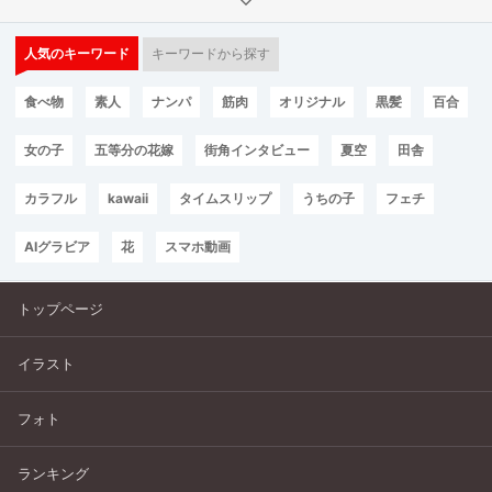
人気のキーワード
キーワードから探す
食べ物
素人
ナンパ
筋肉
オリジナル
黒髪
百合
女の子
五等分の花嫁
街角インタビュー
夏空
田舎
カラフル
kawaii
タイムスリップ
うちの子
フェチ
AIグラビア
花
スマホ動画
トップページ
イラスト
フォト
ランキング