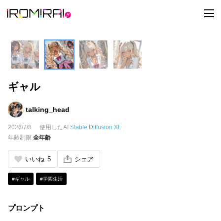
t
o
g
g
l
e
n
a
v
i
ギャル
g
a
t
i
talking_head
o
n
2026/7/8
使用したAI
Stable Diffusion XL
年齢制限
全年齢
いいね
5
シェア
#ギャル
#学園生活
プロンプト