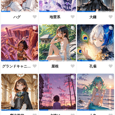
ハグ
地雷系
大鎌
グランドキャニオン
屋根
孔雀