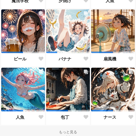
魔法学校
夕焼け
人魚
ビール
バナナ
扇風機
人魚
包丁
ナース
もっと見る