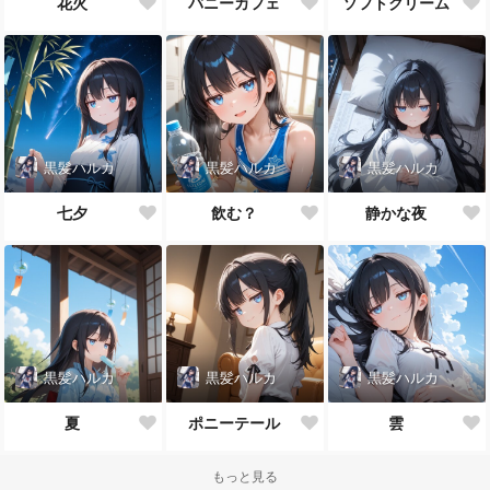
花火
バニーカフェ
ソフトクリーム
黒髪ハルカ
黒髪ハルカ
黒髪ハルカ
七夕
飲む？
静かな夜
黒髪ハルカ
黒髪ハルカ
黒髪ハルカ
夏
ポニーテール
雲
もっと見る