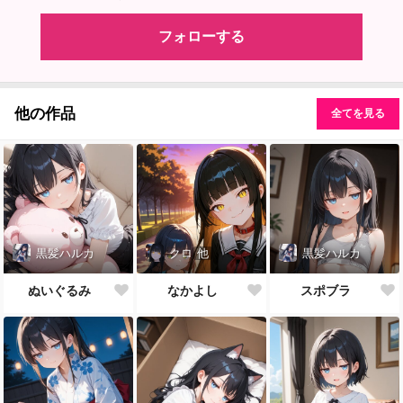
フォローする
他の作品
全てを見る
黒髪ハルカ
クロ
他
黒髪ハルカ
ぬいぐるみ
なかよし
スポブラ