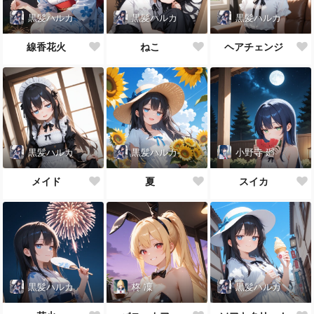
黒髪ハルカ
黒髪ハルカ
黒髪ハルカ
線香花火
ねこ
ヘアチェンジ
黒髪ハルカ
黒髪ハルカ
小野寺 廻
メイド
夏
スイカ
黒髪ハルカ
柊 凜
黒髪ハルカ