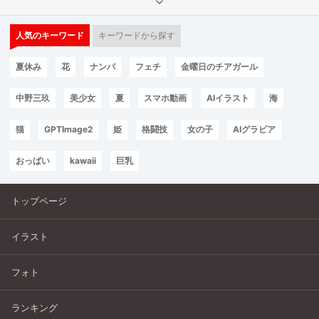
人気のキーワード
キーワードから探す
夏休み
花
ナンパ
フェチ
金曜日のチアガール
中野三玖
美少女
夏
スマホ動画
AIイラスト
海
猫
GPTImage2
姫
格闘技
女の子
AIグラビア
おっぱい
kawaii
巨乳
トップページ
イラスト
フォト
ランキング