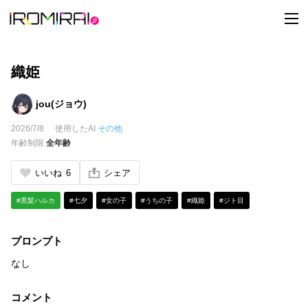
t
o
g
g
l
e
織姫
n
a
v
jou(ジョウ)
i
g
2026/7/8
使用したAI
その他
a
t
年齢制限
全年齢
i
o
n
いいね
6
シェア
#黒髪ハルカ
#七夕
#女の子
#うちの子
#織姫
#ジト目
プロンプト
なし
コメント