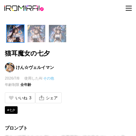
t
o
g
g
l
e
n
a
v
i
猫耳魔女の七夕
g
a
t
i
けん☆ヴェルイマン
o
n
2026/7/8
使用したAI
その他
年齢制限
全年齢
いいね
3
シェア
#七夕
プロンプト