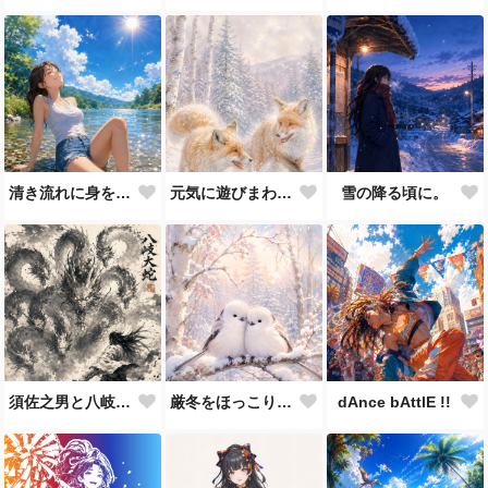
清き流れに身を任せ
元気に遊びまわるキタキツネ兄弟
雪の降る頃に。
須佐之男と八岐大蛇の戦い
厳冬をほっこり過ごすシマエナガ夫婦♡
dAnce bAttlE !!