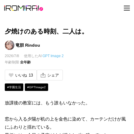
t
o
g
g
l
e
夕焼けのある時刻、二人は。
n
a
v
竜胆 Rindou
i
g
2026/7/8
使用したAI
GPT Image 2
a
t
年齢制限
全年齢
i
o
n
いいね
13
シェア
#学園生活
#GPTImage2
放課後の教室には、もう誰もいなかった。
窓から入る夕陽が机の上を金色に染めて、カーテンだけが風
にふわりと揺れている。