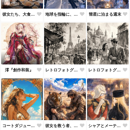
澪
彼女たち、大食いにつき。
地球を指輪に、太陽をダイヤに
彗星に泊まる週末
澪
澪『創作和装』
レトロフォトグラフStyle⑵
レトロフォトグラフStyle⑴
コートダジュールの夏
彼女を救う者、見定める者
シャアとメーテル （ファンアート）