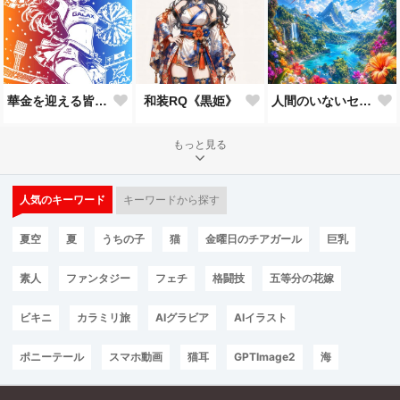
華金を迎える皆さんへのエール
和装RQ《黒姫》
人間のいないセカイ
もっと見る
人気のキーワード
キーワードから探す
夏空
夏
うちの子
猫
金曜日のチアガール
巨乳
素人
ファンタジー
フェチ
格闘技
五等分の花嫁
ビキニ
カラミリ旅
AIグラビア
AIイラスト
ポニーテール
スマホ動画
猫耳
GPTImage2
海