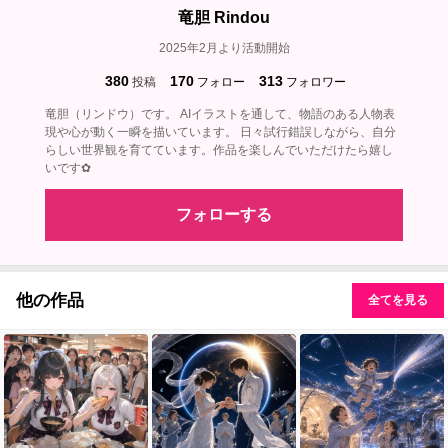
竜胆 Rindou
2025年2月より活動開始
380
170
313
投稿
フォロー
フォロワー
竜胆（リンドウ）です。 AIイラストを通して、物語のある人物表
現や心が動く一瞬を描いています。 日々試行錯誤しながら、自分
らしい世界観を育てています。作品を楽しんでいただけたら嬉し
いです✿
フォローする
他の作品
全てを見る