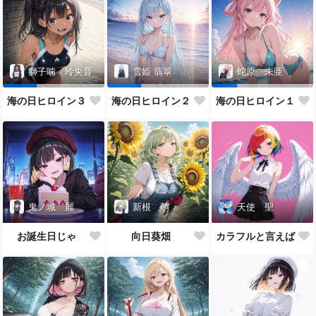
獅子噛 玲央音
雪姫 翡翠
蛇原 未亜
海の日ヒロイン３
海の日ヒロイン２
海の日ヒロイン１
鬼ノ城 麗
新根 萌
天使 聖
お誕生日じゃ
向日葵畑
カラフルと言えば