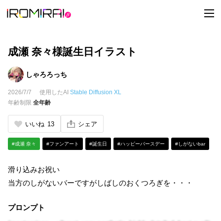
t
o
g
g
l
e
成瀬 奈々様誕生日イラスト
n
a
v
しゃろろっち
i
g
2026/7/7
使用したAI
Stable Diffusion XL
a
t
年齢制限
全年齢
i
o
n
いいね
13
シェア
#成瀬 奈々
#ファンアート
#誕生日
#ハッピーバースデー
#しがないbar
滑り込みお祝い
当方のしがないバーですがしばしのおくつろぎを・・・
プロンプト