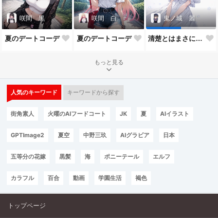
咲間 黒
咲間 白
鬼ノ城 麗
夏のデートコーデ
夏のデートコーデ
清楚とはまさにわらわのための言葉よの
もっと見る
人気のキーワード
キーワードから探す
街角素人
火曜のAIフードコート
JK
夏
AIイラスト
GPTImage2
夏空
中野三玖
AIグラビア
日本
五等分の花嫁
黒髪
海
ポニーテール
エルフ
カラフル
百合
動画
学園生活
褐色
トップページ