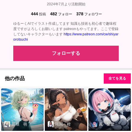
2024年7月より活動開始
444
482
378
投稿
フォロー
フォロワー
ゆるーくAIでイラスト作成してます 知識も技術も初心者で趣味程
度ですがよろしくお願いします patreonもやってます。ここで登録
してないキャラクターもいます
https://www.patreon.com/cw/shiyar
orotsuchi
フォローする
他の作品
全てを見る
新根 萌
咲間 橙
鳳 梨愛