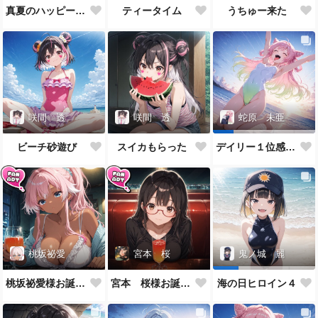
真夏のハッピーバースデイ
ティータイム
うちゅー来た
咲間 透
咲間 透
蛇原 未亜
ビーチ砂遊び
スイカもらった
デイリー１位感謝と勝利の喜び
桃坂祕愛
宮本 桜
鬼ノ城 麗
桃坂祕愛様お誕生日イラスト
宮本 桜様お誕生日イラスト
海の日ヒロイン４