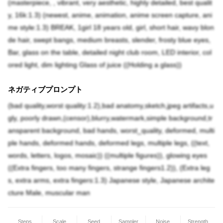
(masterpiece, , vibrant, very aesthetic, highly detailed, best qualit
y, 16k:1.3) (newest, anime, animation, anime screen capture, ani
me style:1.3) BREAK, 1girl 18 years old, girl, short hair, wavy blon
de hair, swept bangs, medium breasts, slender, frosty blue eyes,
Bar, glass on the table, detailed night club room, LED interior, col
ored light, dim lighting Glass of juice ((Holding a glass))
ネガティブプロンプト
(bad quality,worst quality:1.2),bad anatomy,sketch,jpeg artifacts,u
gly, poorly drawn,(censor),blurry,watermark,simple background,tr
ansparent background, bad hands, worst_quality, deformed, multi
ple hands, deformed hands, deformed legs, multiple legs, ((text,
words, letters, logos, mosaic)) ((multiple figures)), glowing eyes
((Extra fingers, too many fingers, strange fingers1.2)), (Extra leg
s, extra arms, extra fingers:1.3) Japanese style, Japanese archite
cture Male, muscular man
Steps
Scale
Seed
Sampler
Noise
Strength