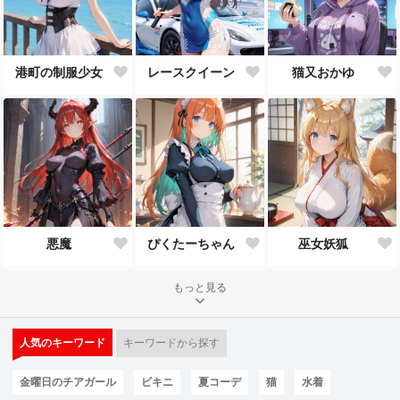
港町の制服少女
レースクイーン
猫又おかゆ
悪魔
ぴくたーちゃん
巫女妖狐
もっと見る
人気のキーワード
キーワードから探す
金曜日のチアガール
ビキニ
夏コーデ
猫
水着