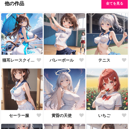
他の作品
全てを見る
猫耳レースクイーン
バレーボール
テニス
セーラー服
黄昏の天使
いちご