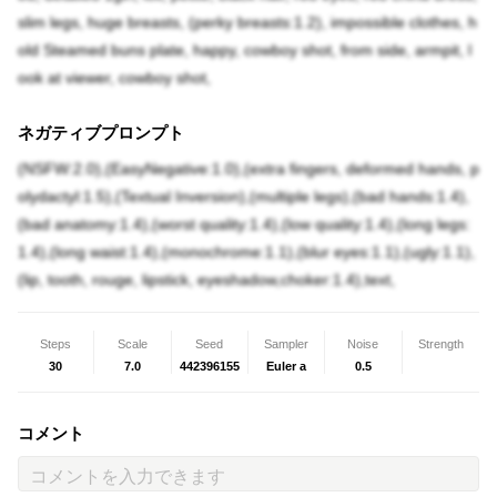
slim legs, huge breasts, (perky breasts:1.2), impossible clothes, h
old Steamed buns plate, happy, cowboy shot, from side, armpit, l
ook at viewer, cowboy shot,
ネガティブプロンプト
(NSFW:2.0),(EasyNegative:1.0),(extra fingers, deformed hands, p
olydactyl:1.5),(Textual Inversion),(multiple legs),(bad hands:1.4),
(bad anatomy:1.4),(worst quality:1.4),(low quality:1.4),(long legs:
1.4),(long waist:1.4),(monochrome:1.1),(blur eyes:1.1),(ugly:1.1),
(lip, tooth, rouge, lipstick, eyeshadow,choker:1.4),text,
Steps
Scale
Seed
Sampler
Noise
Strength
30
7.0
442396155
Euler a
0.5
コメント