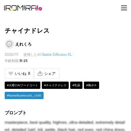
t
o
g
g
l
e
チャイナドレス
n
a
v
えれくろ
i
g
2026/7/7
使用したAI
Stable Diffusion XL
a
t
年齢制限
R-15
i
o
n
いいね
8
シェア
#火曜のAIフードコート
#チャイナドレス
#乳袋
#胸ポチ
#fiamixIllustriousXL_v190
プロンプト
masterpiece, best quality, highres, ultra-detailed, extremely detail
ed, detailed 1girl, loli, petite, black hair, red eyes, red china dress,