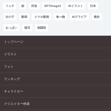
フェチ
姫
田舎
GPTImage2
AIイラスト
日本
女の子
動画
スマホ動画
食べ物
AIグラビア
褐色
おっぱい
猫耳
格闘技
トップページ
イラスト
フォト
ランキング
キャラクター
クリエイター検索