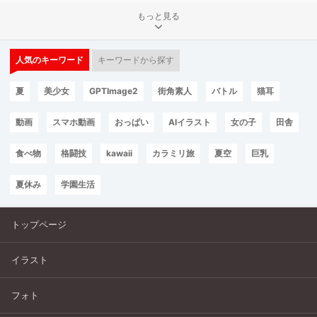
もっと見る
人気のキーワード
キーワードから探す
夏
美少女
GPTImage2
街角素人
バトル
猫耳
動画
スマホ動画
おっぱい
AIイラスト
女の子
田舎
食べ物
格闘技
kawaii
カラミリ旅
夏空
巨乳
夏休み
学園生活
トップページ
イラスト
フォト