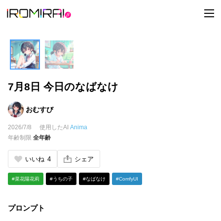
t
o
g
g
l
e
n
a
v
i
7月8日 今日のなばなけ
g
a
t
i
おむすび
o
n
2026/7/8
使用したAI
Anima
年齢制限
全年齢
いいね
4
シェア
#菜花陽花莉
#うちの子
#なばなけ
#ComfyUI
プロンプト