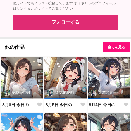
他サイトでもイラスト投稿しています オリキャラのプロフィール
はリンクまとめサイトでご覧ください
フォローする
他の作品
全てを見る
菜花香織莉
菜花陽花莉
菜花紫莉
8月6日 今日のなばなけ
8月5日 今日のなばなけ
8月4日 今日のなばなけ