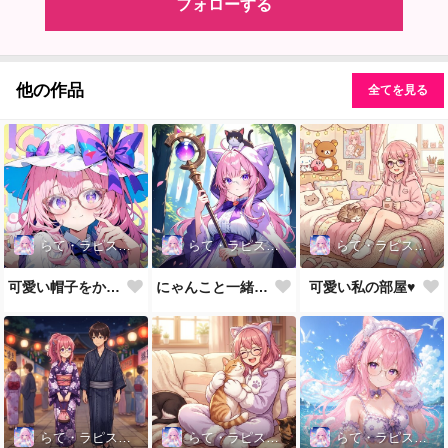
フォローする
他の作品
全てを見る
らて・ラピスラズリ
らて・ラピスラズリ
らて・ラピスラズリ
可愛い帽子をかぶってみたよ👒
にゃんこと一緒に冒険へ🐱
可愛い私の部屋♥️
らて・ラピスラズリ
らて・ラピスラズリ
らて・ラピスラズリ