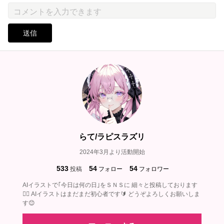
送信
らて/ラピスラズリ
2024年3月より活動開始
533
54
54
投稿
フォロー
フォロワー
AIイラストで｢今日は何の日｣をＳＮＳに 細々と投稿しております
🙇‍♀️ AIイラストはまだまだ初心者です🔰 どうぞよろしくお願いしま
す😊