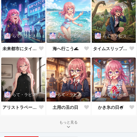
らて・ラピスラズリ
らて・ラピスラズリ
らて・ラピスラズリ
未来都市にタイムスリップ！
海へ行こう🌊
タイムスリップ！ここって恐竜時代？！
らて・ラピスラズリ
らて・ラピスラズリ
らて・ラピスラズリ
アリストラペーズワンピース
土用の丑の日
かき氷の日🍧
もっと見る