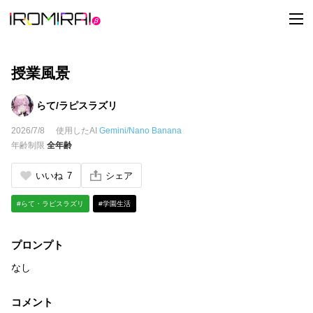
t
o
g
g
l
e
授業風景
n
a
v
らて/ラピスラズリ
i
g
2026/7/8
使用したAI
Gemini/Nano Banana
a
t
年齢制限
全年齢
i
o
n
いいね
7
シェア
#らて・ラピスラズリ
#学園生活
プロンプト
なし
コメント