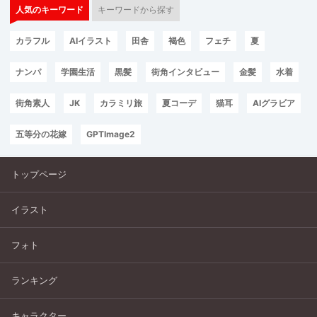
人気のキーワード
キーワードから探す
カラフル
AIイラスト
田舎
褐色
フェチ
夏
ナンパ
学園生活
黒髪
街角インタビュー
金髪
水着
街角素人
JK
カラミリ旅
夏コーデ
猫耳
AIグラビア
五等分の花嫁
GPTImage2
トップページ
イラスト
フォト
ランキング
キャラクター