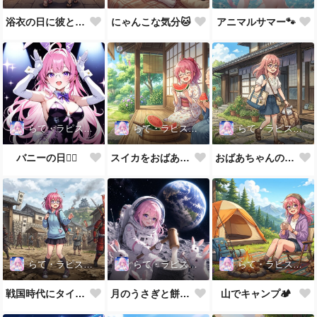
浴衣の日に彼とお祭りデート🍻🏮🍧🎆
にゃんこな気分🐱
アニマルサマー🐾
らて・ラピスラズリ
らて・ラピスラズリ
らて・ラピスラズリ
バニーの日👯‍♀️
スイカをおばあちゃんと🍉
おばあちゃんの家に👵
らて・ラピスラズリ
らて・ラピスラズリ
らて・ラピスラズリ
戦国時代にタイムスリップ！？
月のうさぎと餅つき🐰
山でキャンプ🏕