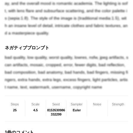
ay, and the overall mood is romantic academia. The lighting is sof
t, with lens flare and subsurface scattering, and the color palette i
s (sepia:1.8). The style of the image is (traditional media:1.5), wit
h an insane level of detail, intricate clothes and fabric textures, an
d a masterpiece quality.
ネガティブプロンプト
bad quality, low quality, worst quality, lowres, nsfw, jpeg artifacts, s
can artifacts, mosaic, cropped, error, fewer digits, bad reflection,
bad composition, bad anatomy, bad hands, bad fingers, missing fi
ngers, extra hands, extra legs, excess fingers, light particles, artis
t name, text, watermark, username, copyright name
Steps
Scale
Seed
Sampler
Noise
Strength
25
4.5
8153530986
Euler
332299
1件のコメント