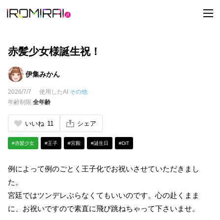
t
o
g
g
l
e
赤髪少女様誕生祝！
n
a
v
伊集みかん
i
g
2026/7/7
使用したAI
その他
a
t
年齢制限
全年齢
i
o
n
いいね
11
シェア
#赤髪少女
#王子
#宮殿
#誕生日
#DiT
例によって例のごとく王子化でお祝いさせていただきまし
た。
宮廷ではツンデレぶらなくてもいいのです。心の赴くまま
に、お祝いですので素直に飛び跳ねちゃって下さいませ。