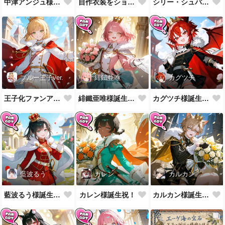
中津アンジュ様誕生祝！
シリー・シュバルツ様誕生祝！
自作衣装をショーウィンドウに陳列してみた
ブルー王子ver.
緋鐵亜唯
カグツチ
王子化ファンアート400組到達御礼！
緋鐵亜唯様誕生祝！
カグツチ様誕生祝！
藍波るう
カレン
カルカン
藍波るう様誕生祝！
カレン様誕生祝！
カルカン様誕生祝！