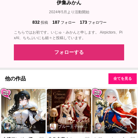
伊集みかん
2024年5月より活動開始
832
187
173
投稿
フォロー
フォロワー
こちらではお初です。いじゅ・みかんと申します。 Airpictors、Pi
xAI、ちちぷいにも細々と投稿しています。
フォローする
他の作品
全てを見る
中津アンジュ
シリー・シュバルツ
ブルー王子ver.
他