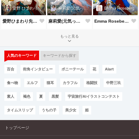
愛野 ひまわり先生
麻莉愛(元気っ子)
Emma Roseberg
愛野ひまわり先生誕生祝！
麻莉愛(元気っ子)様誕生祝！
Emma Roseberg様誕生祝！
もっと見る
人気のキーワード
キーワードから探す
百合
街角インタビュー
ポニーテール
花
AIart
食べ物
エルフ
猫耳
カラフル
格闘技
中野三玖
素人
褐色
夏
黒髪
宇宙旅行AIイラストコンテスト
タイムスリップ
うちの子
美少女
姫
トップページ