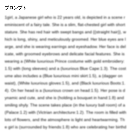
プロンプト
1girl, a Japanese girl who is 22 years old, is depicted in a scene r
eminiscent of a fairy tale. She is a slim, flat-chested girl with short
stature. She has red hair with swept bangs and {{straight hair}}, w
hich is long, shiny, and meticulously groomed. Her blue eyes are l
arge, and she is wearing earrings and eyeshadow. Her face is del
icate, with groomed eyebrows and delicate facial features. She is
wearing a (White luxurious Prince costume with gold embroidery:
1.5) with (long sleeves) and a (luxurious Blue Cape:1.3). The cost
ume also includes a (Blue luxurious mini skirt:1.5), a (dagger on
waist), (White luxurious gloves:1.5), and (Black luxurious Boots:1.
4). On her head is a (luxurious crown on head:1.5). Her pose is d
ynamic and cute, and she is (holding a bouquet in hand:1.8) and
smiling shyly. The scene takes place (in the luxury ball room) of a
(Palace:1.2) with (Victrian architecture:1.2). The room is filled with
lots of flowers, and the atmosphere is light and heartwarming. Th
e girl is (surrounded by friends:1.8) who are celebrating her birthd