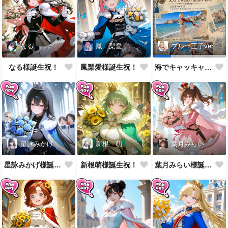
なる
鳳 梨愛
ブルー王子ver.
なる様誕生祝！
鳳梨愛様誕生祝！
海でキャッキャウフフするやつ第2弾
星詠みかげ
新根 萌
葉月みらい
星詠みかげ様誕生祝！
新根萌様誕生祝！
葉月みらい様誕生祝！