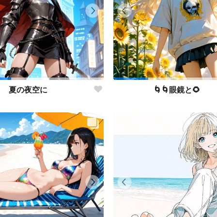
夏の夜空に
🌀🌀眼鏡と🌻