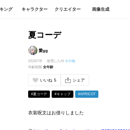
キング
キャラクター
クリエイター
画像生成
夏コーデ
愛gg
2026/7/8
使用したAI
その他
年齢制限
全年齢
いいね
5
シェア
#夏コーデ
#キャップ
#APRICOT
衣装呪文はお借りしました