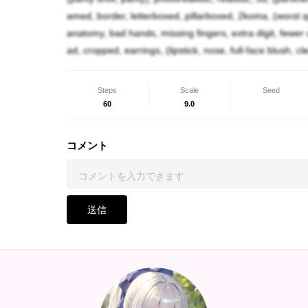
amed, border, letterboxed, pillarboxed, 2koma, (worst qu
anatomy, bad hands, missing fingers, extra digit, fewer 
ad, cropped, earrings, (lipstick, nose, full-face blush, 
Steps
Scale
Seed
60
9.0
コメント
送信