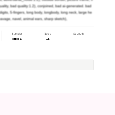
ality, bad quality:1.2), conjoined, bad ai-generated. bad
digits, 5-fingers, long body, longbody, long neck, large he
cleavage, navel, animal ears, sharp sketch),
Sampler
Noise
Strength
Euler a
0.5