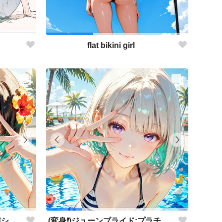
flat bikini girl
(変身❗️)ジューンブライド:黒髪ショートちゃん
(変身❗️)ジューンブライド:プラチナブロンドちゃん