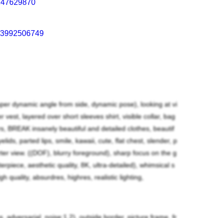
1147629870
923992506749
2101003274
 super dynamic angle from side, dynamic pose), looking at vi
 vest, layered over short sleeves shirt, visible collar, bag
rs, BREAK insanely beautiful and detailed clothes, beautif
ids, parted lips, smile, kawaii, cute, flat chest, slender, p
er view. ((DOF), blurry foreground), sharp focus on the g
rpiece, aesthetic quality, 8K, ultra-detailed), whimsical s
 quality, absurdres, highres, realistic lighting,
les, adversarial_noise:1.2), outside border, picture frame, fr