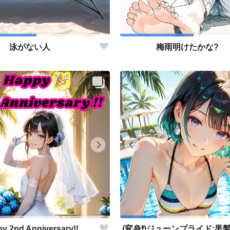
泳がない人
梅雨明けたかな?
y 2nd Anniversary!!