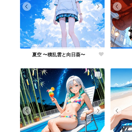
夏空 〜積乱雲と向日葵〜