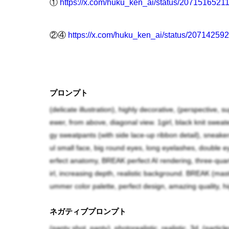
①
https://x.com/huku_ken_ai/status/207151652
②④
https://x.com/huku_ken_ai/status/2071425
③
https://x.com/huku_ken_ai/status/207178831
プロンプト
(delicate illustration), highly decorative, (perspective,
服装研究 さん
ewer, from above, diagonal view. 1girl, black knit sweater
https://x.com/huku_ken_ai
gy sweatpants (with side lace-up ribbon detail), sneake
ul small face, big round eyes, long eyelashes, double eyel
erfect anatomy, BREAK perfect AI rendering, three-quart
irl, increasing depth, realistic background. BREAK (maste
ummer color palette, perfect design, amazing quality, high
ネガティブプロンプト
(panty shot, panty), photorealistic, realistic, 3d, (partic