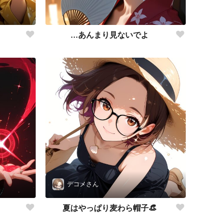
…あんまり見ないでよ
デコメさん
夏はやっぱり麦わら帽子👒