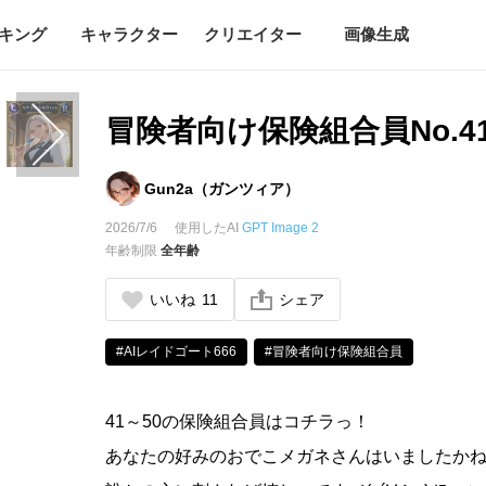
キング
キャラクター
クリエイター
画像生成
冒険者向け保険組合員No.41
Gun2a（ガンツィア）
2026/7/6
使用したAI
GPT Image 2
年齢制限
全年齢
いいね
11
シェア
#AIレイドゴート666
#冒険者向け保険組合員
41～50の保険組合員はコチラっ！
あなたの好みのおでこメガネさんはいましたか