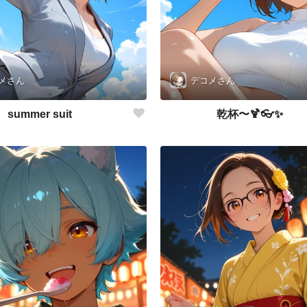
メさん
デコメさん
summer suit
乾杯〜🍹👓✨