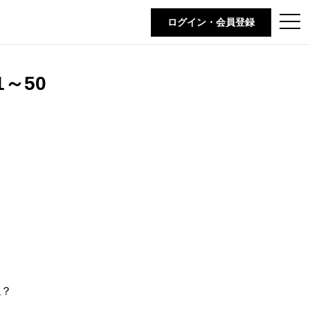
t
ログイン・会員登録
o
g
g
l
e
～50
n
a
v
i
g
a
t
i
o
n
ね？