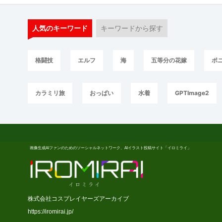
人気のキーワード
キーワードから探す
格闘技
エルフ
海
五等分の花嫁
ポ
カラミリ旅
おっぱい
水着
GPTImage2
画像生成AIファンのためのソーシャルネットワーク、AIイラスト投稿サイト「イロミライ」
株式会社コスプレイヤーズアーカイブ
https://iromirai.jp/