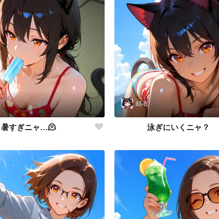
結衣
暑すぎニャ…🫠
泳ぎにいくニャ？