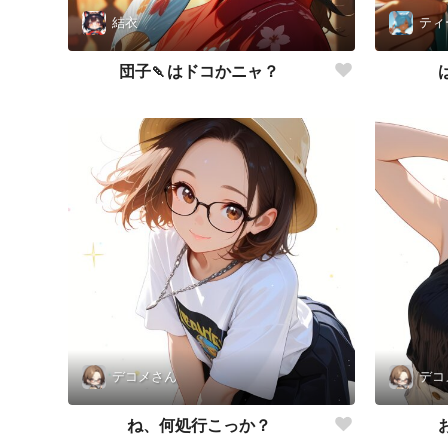
結衣
ティ
団子🍡はドコかニャ？
デコメさん
デコ
ね、何処行こっか？