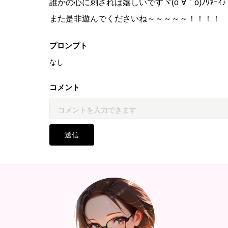
誰かの心に刺されば嬉しいですヾ(o´∀｀o)ﾉﾜｧｰｨ♪
また是非遊んでくださいね～～～～～！！！！
プロンプト
なし
コメント
送信