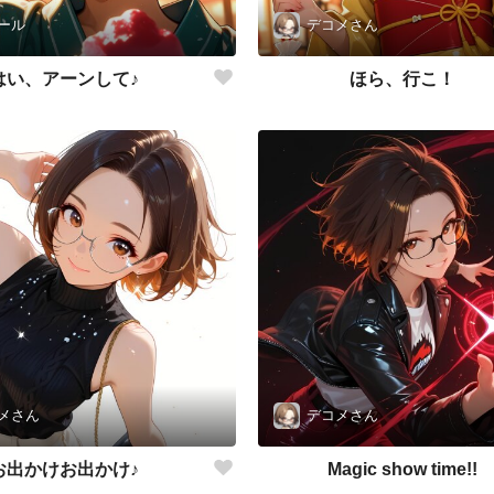
ール
デコメさん
はい、アーンして♪
ほら、行こ！
メさん
デコメさん
お出かけお出かけ♪
Magic show time!!