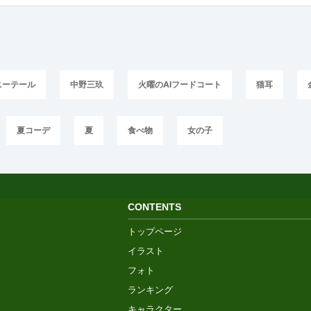
ニーテール
中野三玖
火曜のAIフードコート
猫耳
夏コーデ
夏
食べ物
女の子
CONTENTS
トップページ
イラスト
フォト
ランキング
キャラクター