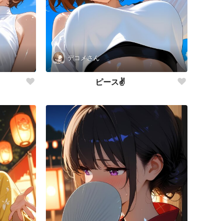
デコメさん
ピース✌️