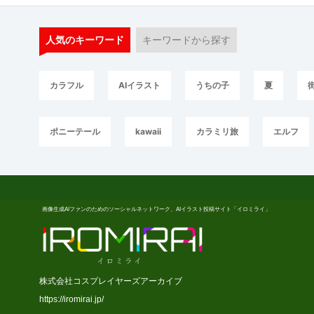
人気のキーワード
キーワードから探す
カラフル
AIイラスト
うちの子
夏
ポニーテール
kawaii
カラミリ旅
エルフ
画像生成AIファンのためのソーシャルネットワーク、AIイラスト投稿サイト「イロミライ」
株式会社コスプレイヤーズアーカイブ
https://iromirai.jp/