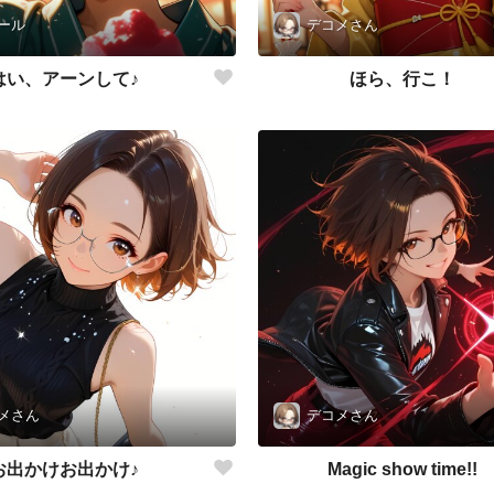
ール
デコメさん
はい、アーンして♪
ほら、行こ！
メさん
デコメさん
お出かけお出かけ♪
Magic show time!!