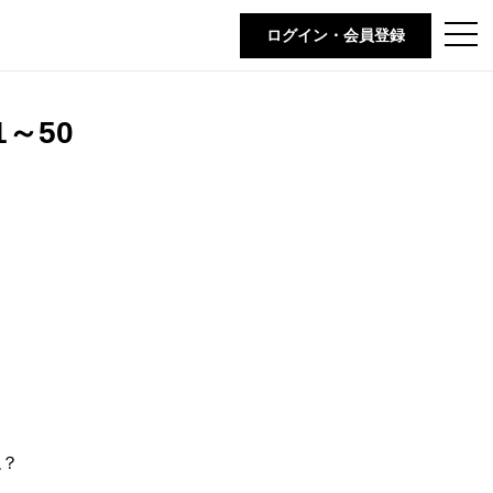
t
ログイン・会員登録
o
g
g
l
e
～50
n
a
v
i
g
a
t
i
o
n
ね？