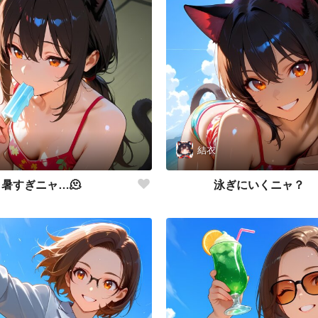
結衣
暑すぎニャ…🫠
泳ぎにいくニャ？