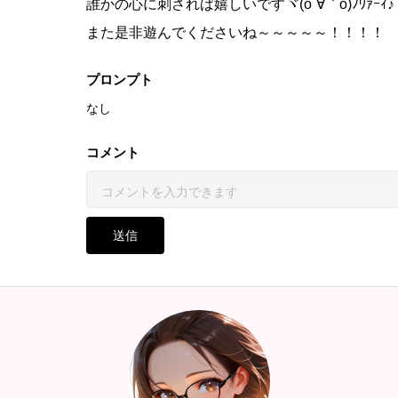
誰かの心に刺されば嬉しいですヾ(o´∀｀o)ﾉﾜｧｰｨ♪
また是非遊んでくださいね～～～～～！！！！
プロンプト
なし
コメント
送信