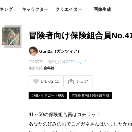
キング
キャラクター
クリエイター
画像生成
冒険者向け保険組合員No.41
Gun2a（ガンツィア）
2026/7/6
使用したAI
GPT Image 2
年齢制限
全年齢
いいね
11
シェア
#AIレイドゴート666
#冒険者向け保険組合員
41～50の保険組合員はコチラっ！
あなたの好みのおでこメガネさんはいましたか