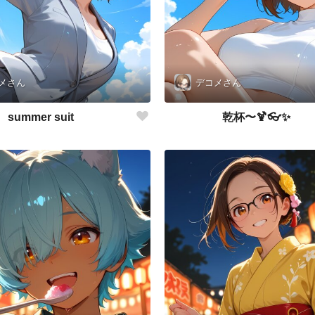
メさん
デコメさん
summer suit
乾杯〜🍹👓✨