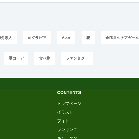
街角素人
AIグラビア
AIart
花
金曜日のチアガー
夏コーデ
食べ物
ファンタジー
CONTENTS
トップページ
イラスト
フォト
ランキング
キャラクター