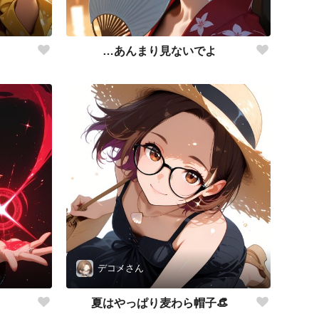
…あんまり見ないでよ
デコメさん
夏はやっぱり麦わら帽子👒