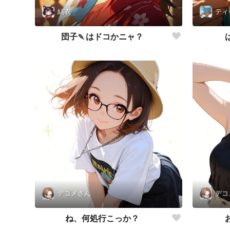
結衣
ティ
団子🍡はドコかニャ？
デコメさん
デコ
ね、何処行こっか？