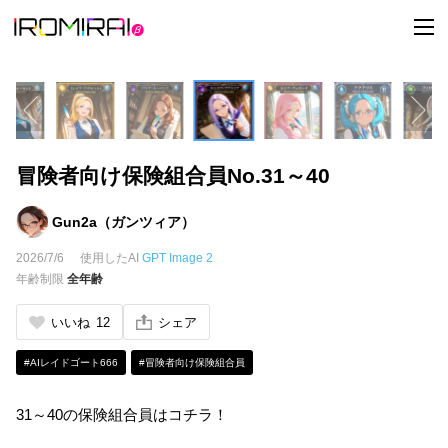
t
o
g
g
l
e
n
a
v
i
冒険者向け保険組合員No.31～40
g
a
t
i
Gun2a（ガンツィア）
o
n
2026/7/6
使用したAI
GPT Image 2
年齢制限
全年齢
いいね
12
シェア
#AIレイドゴート666
#冒険者向け保険組合員
31～40の保険組合員はコチラ！