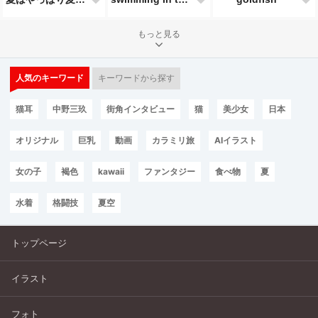
もっと見る
人気のキーワード
キーワードから探す
猫耳
中野三玖
街角インタビュー
猫
美少女
日本
オリジナル
巨乳
動画
カラミリ旅
AIイラスト
女の子
褐色
kawaii
ファンタジー
食べ物
夏
水着
格闘技
夏空
トップページ
イラスト
フォト