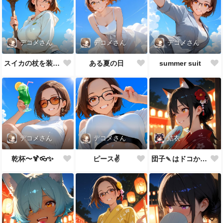
デコメさん
デコメさん
デコメさん
スイカの杖を装備した
ある夏の日
summer suit
デコメさん
デコメさん
結衣
乾杯〜🍹👓✨
ピース✌️
団子🍡はドコかニャ？