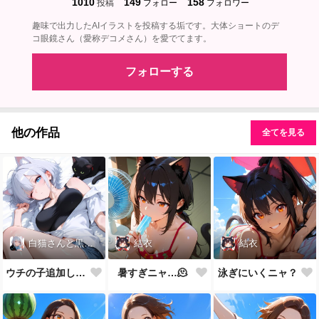
1010
149
158
投稿
フォロー
フォロワー
趣味で出力したAIイラストを投稿する垢です。大体ショートのデ
コ眼鏡さん（愛称デコメさん）を愛でてます。
フォローする
他の作品
全てを見る
白猫さんと黒猫先生
結衣
結衣
ウチの子追加しました
暑すぎニャ…🫠
泳ぎにいくニャ？