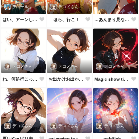
ティール
デコメさん
はい、アーンして♪
ほら、行こ！
…あんまり見ないでよ
デコメさん
デコメさん
デコメさん
ね、何処行こっか？
お出かけお出かけ♪
Magic show time!!
デコメさん
デコメさん
デコメさん
夏はやっぱり麦わら帽子👒
swimming in the sea
goldfish