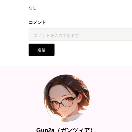
なし
コメント
送信
Gun2a（ガンツィア）