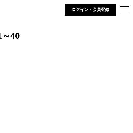
t
ログイン・会員登録
o
g
g
l
e
～40
n
a
v
i
g
a
t
i
o
n