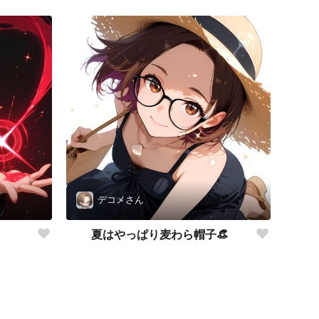
デコメさん
夏はやっぱり麦わら帽子👒