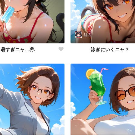
結衣
暑すぎニャ…🫠
泳ぎにいくニャ？