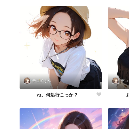
デコメさん
デコ
ね、何処行こっか？