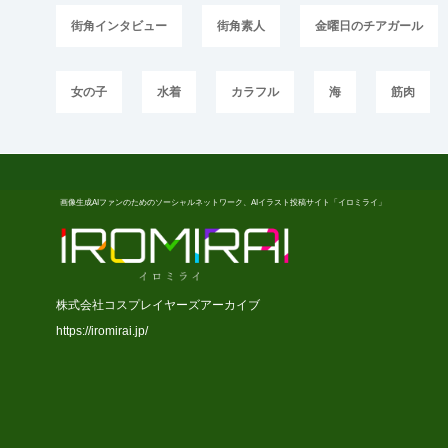
街角インタビュー
街角素人
金曜日のチアガール
女の子
水着
カラフル
海
筋肉
画像生成AIファンのためのソーシャルネットワーク、AIイラスト投稿サイト「イロミライ」
株式会社コスプレイヤーズアーカイブ
https://iromirai.jp/