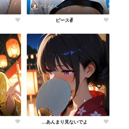
デコメさん
ピース✌️
…あんまり見ないでよ