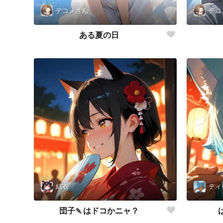
デコメさん
デコ
ある夏の日
結衣
ティ
団子🍡はドコかニャ？