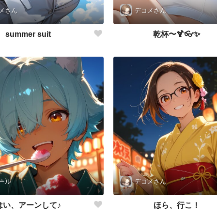
メさん
デコメさん
summer suit
乾杯〜🍹👓✨
ール
デコメさん
はい、アーンして♪
ほら、行こ！