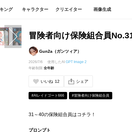
キング
キャラクター
クリエイター
画像生成
冒険者向け保険組合員No.31
Gun2a（ガンツィア）
2026/7/6
使用したAI
GPT Image 2
年齢制限
全年齢
いいね
12
シェア
#AIレイドゴート666
#冒険者向け保険組合員
31～40の保険組合員はコチラ！
プロンプト