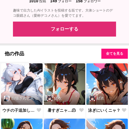
1010
149
158
投稿
フォロー
フォロワー
趣味で出力したAIイラストを投稿する垢です。大体ショートのデ
コ眼鏡さん（愛称デコメさん）を愛でてます。
フォローする
他の作品
全てを見る
白猫さんと黒猫先生
結衣
結衣
ウチの子追加しました
暑すぎニャ…🫠
泳ぎにいくニャ？