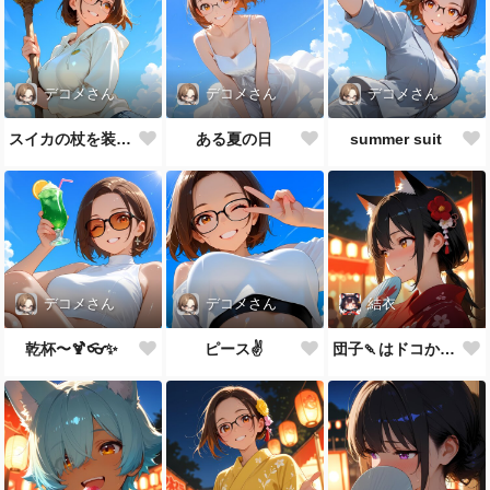
デコメさん
デコメさん
デコメさん
スイカの杖を装備した
ある夏の日
summer suit
デコメさん
デコメさん
結衣
乾杯〜🍹👓✨
ピース✌️
団子🍡はドコかニャ？