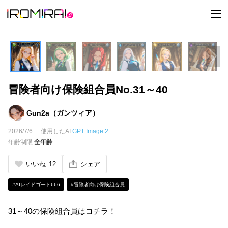
t
o
g
g
l
e
n
a
v
i
冒険者向け保険組合員No.31～40
g
a
t
i
Gun2a（ガンツィア）
o
n
2026/7/6
使用したAI
GPT Image 2
年齢制限
全年齢
いいね
12
シェア
#AIレイドゴート666
#冒険者向け保険組合員
31～40の保険組合員はコチラ！