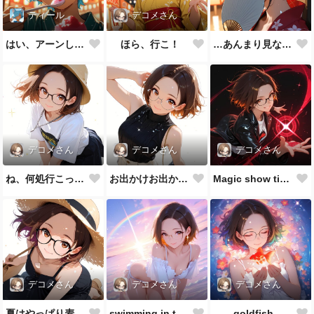
ティール
デコメさん
はい、アーンして♪
ほら、行こ！
…あんまり見ないでよ
デコメさん
デコメさん
デコメさん
ね、何処行こっか？
お出かけお出かけ♪
Magic show time!!
デコメさん
デコメさん
デコメさん
夏はやっぱり麦わら帽子👒
swimming in the sea
goldfish