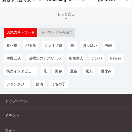
もっと見る
人気のキーワード
キーワードから探す
食べ物
バトル
カラミリ旅
JK
おっぱい
褐色
中野三玖
金曜日のチアガール
街角素人
ナンパ
kawaii
街角インタビュー
花
田舎
夏空
素人
夏休み
ファンタジー
筋肉
うちの子
トップページ
イラスト
フォト