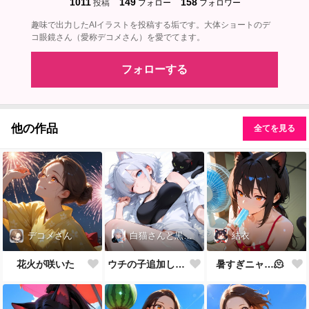
1011
149
158
投稿
フォロー
フォロワー
趣味で出力したAIイラストを投稿する垢です。大体ショートのデ
コ眼鏡さん（愛称デコメさん）を愛でてます。
フォローする
他の作品
全てを見る
デコメさん
白猫さんと黒猫先生
結衣
花火が咲いた
ウチの子追加しました
暑すぎニャ…🫠