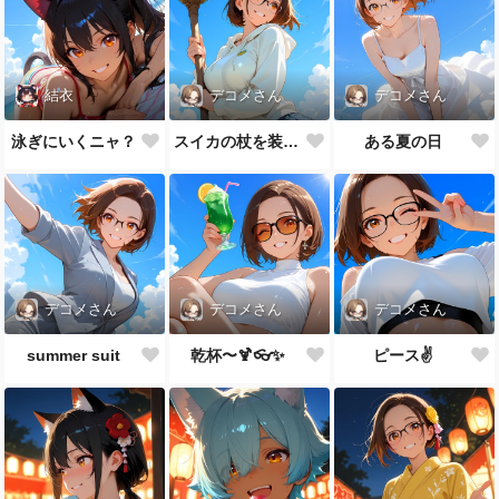
結衣
デコメさん
デコメさん
泳ぎにいくニャ？
スイカの杖を装備した
ある夏の日
デコメさん
デコメさん
デコメさん
summer suit
乾杯〜🍹👓✨
ピース✌️