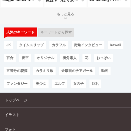
もっと見る
人気のキーワード
キーワードから探す
JK
タイムスリップ
カラフル
街角インタビュー
kawaii
百合
夏空
オリジナル
街角素人
花
おっぱい
五等分の花嫁
カラミリ旅
金曜日のチアガール
動画
ファンタジー
美少女
エルフ
女の子
巨乳
トップページ
イラスト
フォト