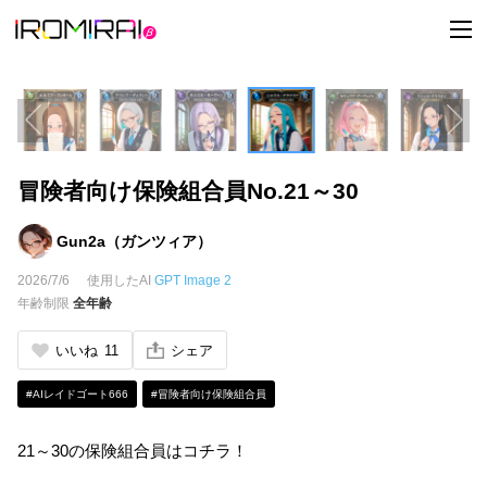
t
o
g
g
l
e
n
a
v
i
冒険者向け保険組合員No.21～30
g
a
t
i
Gun2a（ガンツィア）
o
n
2026/7/6
使用したAI
GPT Image 2
年齢制限
全年齢
いいね
11
シェア
#AIレイドゴート666
#冒険者向け保険組合員
21～30の保険組合員はコチラ！