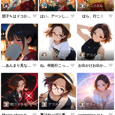
結衣
ティール
デコメさん
団子🍡はドコかニャ？
はい、アーンして♪
ほら、行こ！
デコメさん
デコメさん
…あんまり見ないでよ
ね、何処行こっか？
お出かけお出かけ♪
デコメさん
デコメさん
デコメさん
Magic show time!!
夏はやっぱり麦わら帽子👒
swimming in the sea