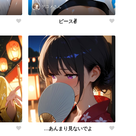
デコメさん
ピース✌️
…あんまり見ないでよ