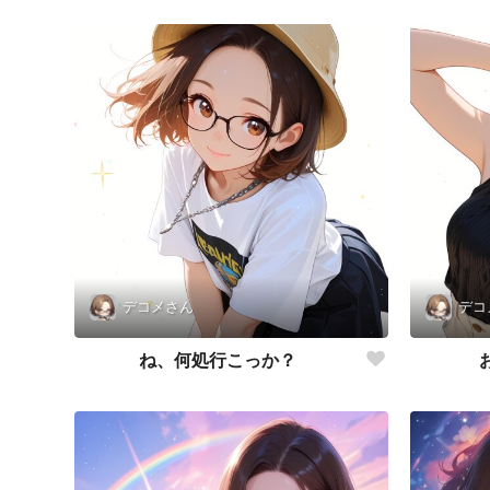
デコメさん
デコ
ね、何処行こっか？