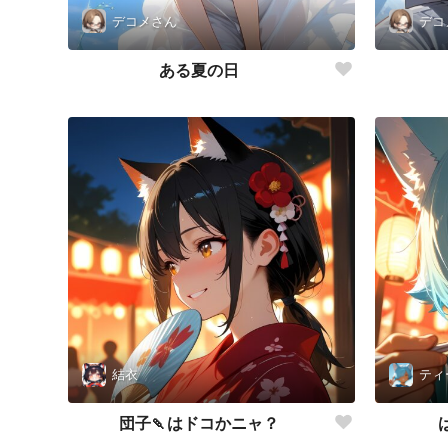
デコメさん
デコ
ある夏の日
結衣
ティ
団子🍡はドコかニャ？