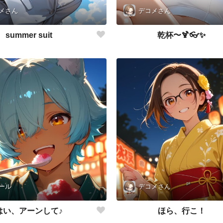
メさん
デコメさん
summer suit
乾杯〜🍹👓✨
ール
デコメさん
はい、アーンして♪
ほら、行こ！