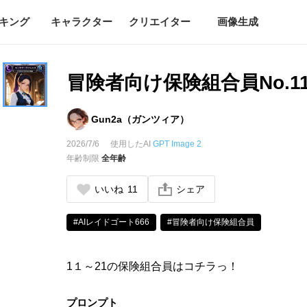
キング
キャラクター
クリエイター
画像生成
冒険者向け保険組合員No.11
Gun2a（ガンツィア）
2026/7/6
使用したAI
GPT Image 2
年齢制限
全年齢
いいね
11
シェア
#AIレイドゴート666
#冒険者向け保険組合員
1１～21の保険組合員はコチラっ！
プロンプト