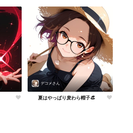
デコメさん
夏はやっぱり麦わら帽子👒