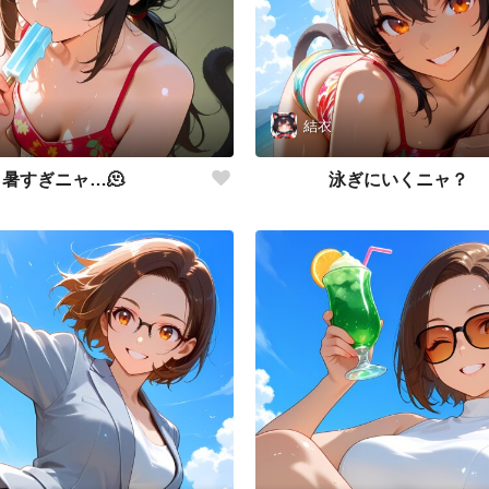
結衣
暑すぎニャ…🫠
泳ぎにいくニャ？