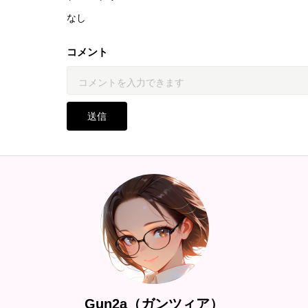
なし
コメント
送信
Gun2a（ガンツィア）