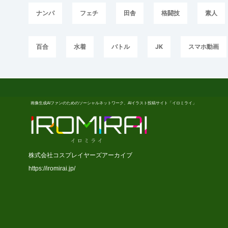
ナンパ
フェチ
田舎
格闘技
素人
百合
水着
バトル
JK
スマホ動画
画像生成AIファンのためのソーシャルネットワーク、AIイラスト投稿サイト「イロミライ」
株式会社コスプレイヤーズアーカイブ
https://iromirai.jp/