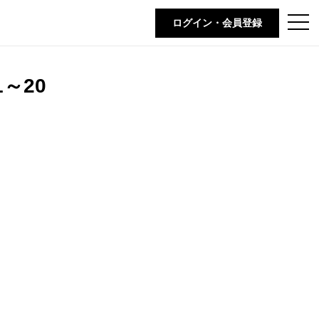
t
ログイン・会員登録
o
g
g
l
e
～20
n
a
v
i
g
a
t
i
o
n