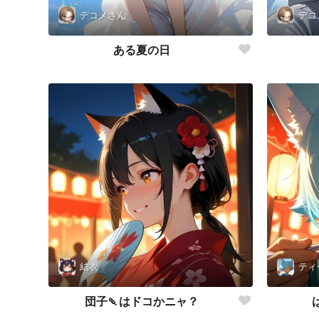
デコメさん
デコ
ある夏の日
結衣
ティ
団子🍡はドコかニャ？