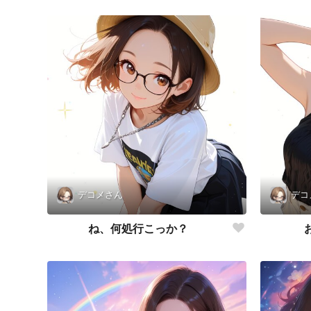
デコメさん
デコ
ね、何処行こっか？