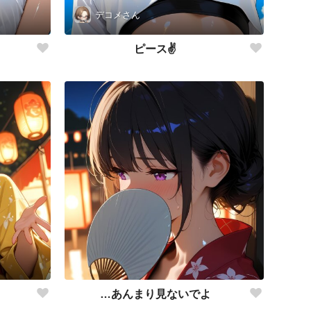
デコメさん
ピース✌️
…あんまり見ないでよ