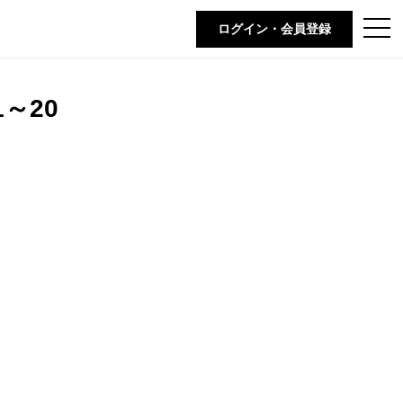
t
ログイン・会員登録
o
g
g
l
e
～20
n
a
v
i
g
a
t
i
o
n