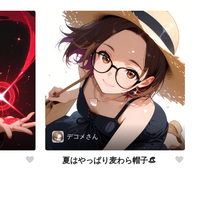
デコメさん
夏はやっぱり麦わら帽子👒