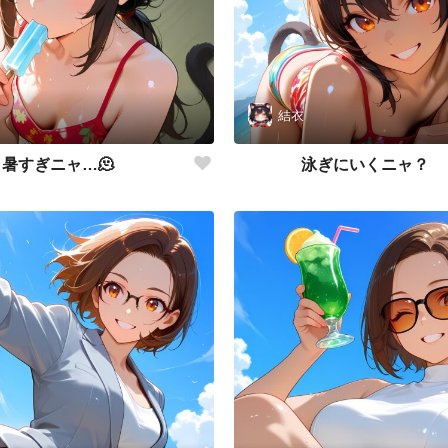
結衣
暑すぎニャ…🫠
泳ぎにいくニャ？