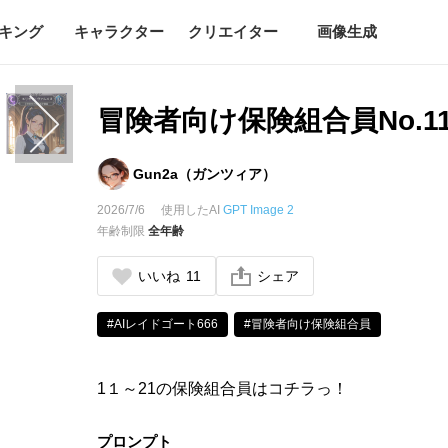
キング
キャラクター
クリエイター
画像生成
冒険者向け保険組合員No.11
Gun2a（ガンツィア）
2026/7/6
使用したAI
GPT Image 2
年齢制限
全年齢
いいね
11
シェア
#AIレイドゴート666
#冒険者向け保険組合員
1１～21の保険組合員はコチラっ！
プロンプト