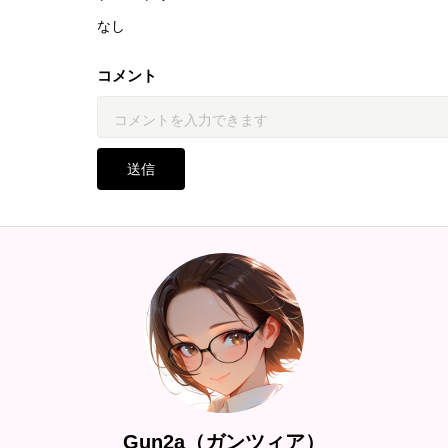
なし
コメント
送信
Gun2a（ガンツィア）