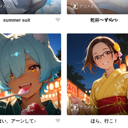
メさん
デコメさん
summer suit
乾杯〜🍹👓✨
ール
デコメさん
はい、アーンして♪
ほら、行こ！