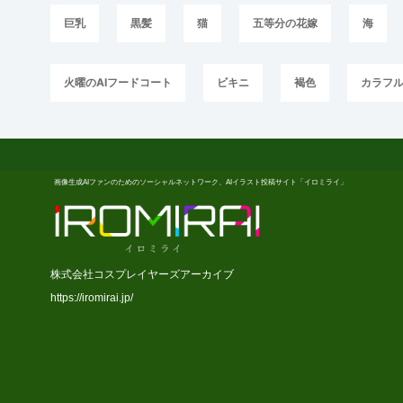
巨乳
黒髪
猫
五等分の花嫁
海
火曜のAIフードコート
ビキニ
褐色
カラフ
画像生成AIファンのためのソーシャルネットワーク、AIイラスト投稿サイト「イロミライ」
株式会社コスプレイヤーズアーカイブ
https://iromirai.jp/