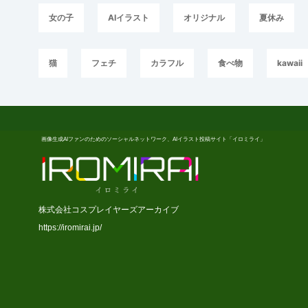
女の子
AIイラスト
オリジナル
夏休み
猫
フェチ
カラフル
食べ物
kawaii
画像生成AIファンのためのソーシャルネットワーク、AIイラスト投稿サイト「イロミライ」
株式会社コスプレイヤーズアーカイブ
https://iromirai.jp/