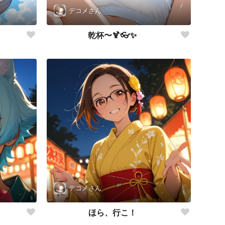
デコメさん
乾杯〜🍹👓✨
デコメさん
ほら、行こ！