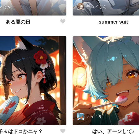
メさん
デコメさん
ある夏の日
summer suit
ティール
子🍡はドコかニャ？
はい、アーンして♪