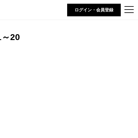
t
ログイン・会員登録
o
g
g
l
e
～20
n
a
v
i
g
a
t
i
o
n