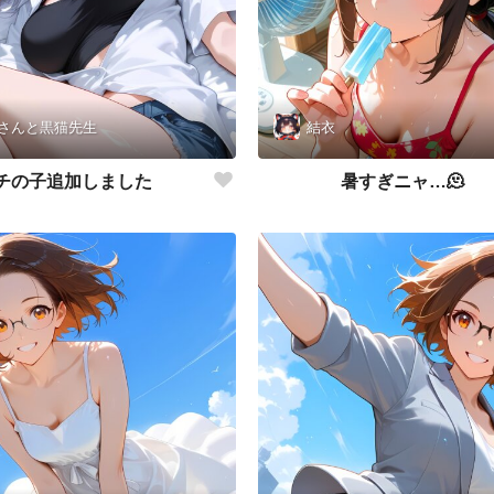
さんと黒猫先生
結衣
チの子追加しました
暑すぎニャ…🫠