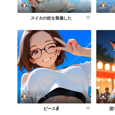
デコメさん
デコ
スイカの杖を装備した
デコメさん
結衣
ピース✌️
団