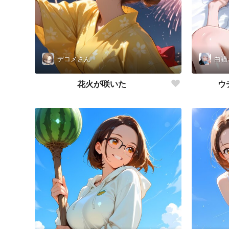
デコメさん
白猫
花火が咲いた
ウ