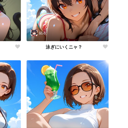
結衣
泳ぎにいくニャ？