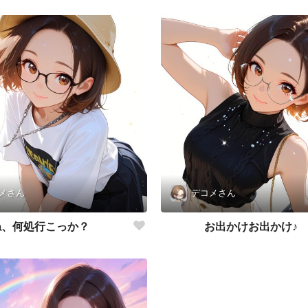
メさん
デコメさん
ね、何処行こっか？
お出かけお出かけ♪