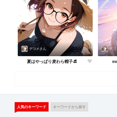
デコメさん
デコ
夏はやっぱり麦わら帽子👒
sw
人気のキーワード
キーワードから探す