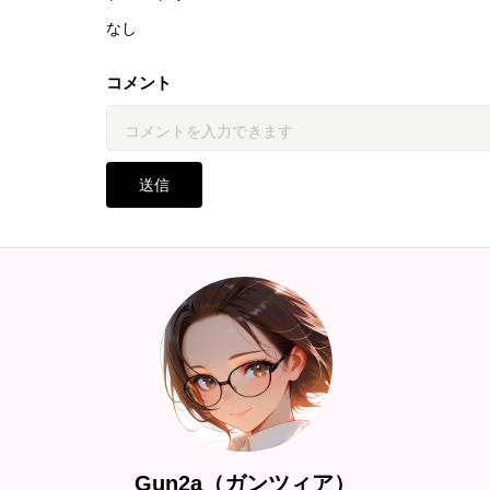
なし
コメント
送信
Gun2a（ガンツィア）