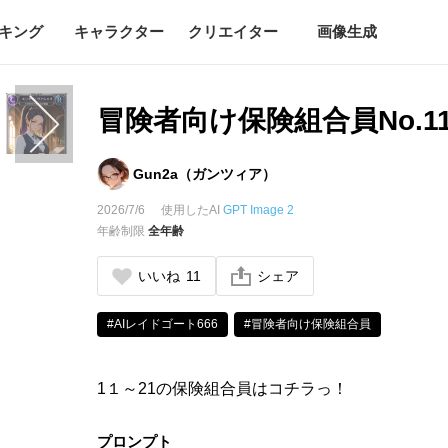
キング
キャラクター
クリエイター
画像生成
冒険者向け保険組合員No.11
Gun2a（ガンツィア）
2026/7/6
使用したAI
GPT Image 2
年齢制限
全年齢
いいね
11
シェア
#AIレイドゴート666
#冒険者向け保険組合員
1１～21の保険組合員はコチラっ！
プロンプト