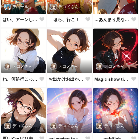
ティール
デコメさん
はい、アーンして♪
ほら、行こ！
…あんまり見ないでよ
デコメさん
デコメさん
デコメさん
ね、何処行こっか？
お出かけお出かけ♪
Magic show time!!
デコメさん
デコメさん
デコメさん
夏はやっぱり麦わら帽子👒
swimming in the sea
goldfish