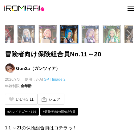
t
o
g
g
l
e
n
a
v
i
冒険者向け保険組合員No.11～20
g
a
t
i
Gun2a（ガンツィア）
o
n
2026/7/6
使用したAI
GPT Image 2
年齢制限
全年齢
いいね
11
シェア
#AIレイドゴート666
#冒険者向け保険組合員
1１～21の保険組合員はコチラっ！