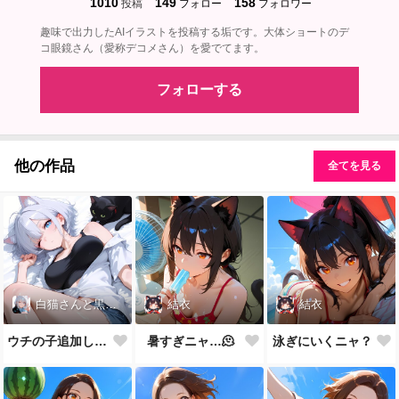
1010
149
158
投稿
フォロー
フォロワー
趣味で出力したAIイラストを投稿する垢です。大体ショートのデ
コ眼鏡さん（愛称デコメさん）を愛でてます。
フォローする
他の作品
全てを見る
白猫さんと黒猫先生
結衣
結衣
ウチの子追加しました
暑すぎニャ…🫠
泳ぎにいくニャ？