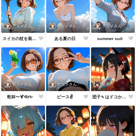
デコメさん
デコメさん
デコメさん
スイカの杖を装備した
ある夏の日
summer suit
デコメさん
デコメさん
結衣
乾杯〜🍹👓✨
ピース✌️
団子🍡はドコかニャ？