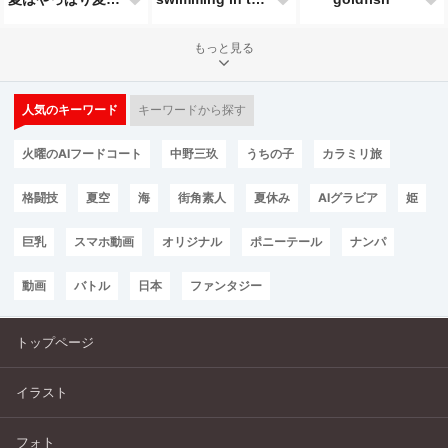
もっと見る
人気のキーワード
キーワードから探す
火曜のAIフードコート
中野三玖
うちの子
カラミリ旅
格闘技
夏空
海
街角素人
夏休み
AIグラビア
姫
巨乳
スマホ動画
オリジナル
ポニーテール
ナンパ
動画
バトル
日本
ファンタジー
トップページ
イラスト
フォト