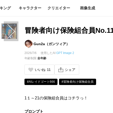
キング
キャラクター
クリエイター
画像生成
冒険者向け保険組合員No.11
Gun2a（ガンツィア）
2026/7/6
使用したAI
GPT Image 2
年齢制限
全年齢
いいね
11
シェア
#AIレイドゴート666
#冒険者向け保険組合員
1１～21の保険組合員はコチラっ！
プロンプト