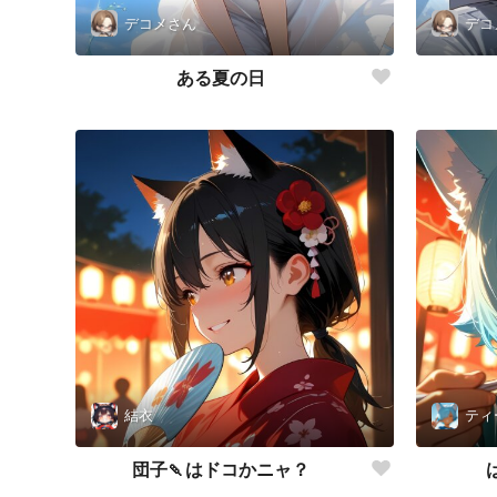
デコメさん
デコ
ある夏の日
結衣
ティ
団子🍡はドコかニャ？