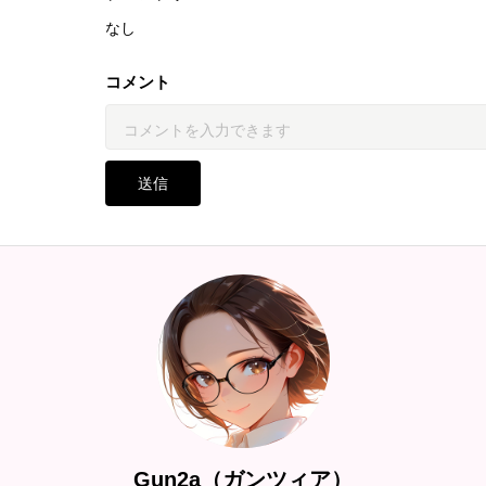
なし
コメント
送信
Gun2a（ガンツィア）