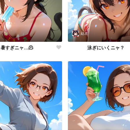
結衣
暑すぎニャ…🫠
泳ぎにいくニャ？