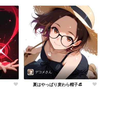
デコメさん
夏はやっぱり麦わら帽子👒