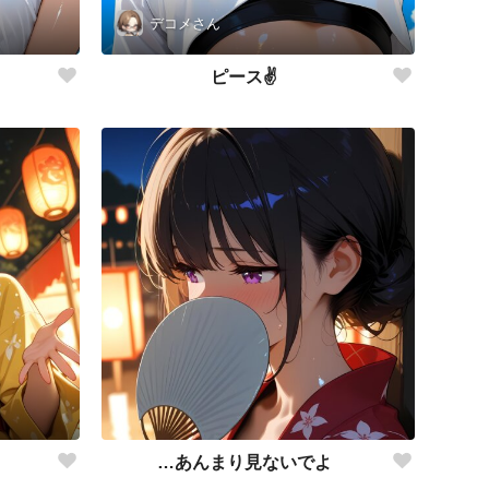
デコメさん
ピース✌️
…あんまり見ないでよ