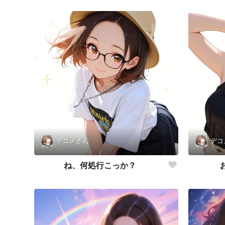
デコメさん
デコ
ね、何処行こっか？