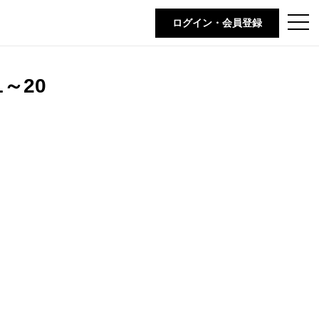
t
ログイン・会員登録
o
g
g
l
e
～20
n
a
v
i
g
a
t
i
o
n