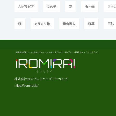
AIグラビア
女の子
花
食べ物
ファ
猫
カラミリ旅
街角素人
猫耳
巨乳
画像生成AIファンのためのソーシャルネットワーク、AIイラスト投稿サイト「イロミライ」
株式会社コスプレイヤーズアーカイブ
https://iromirai.jp/