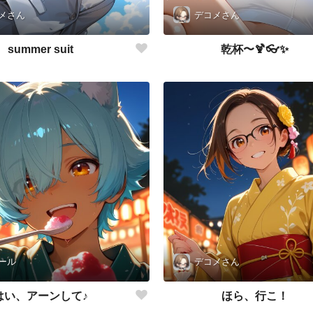
メさん
デコメさん
summer suit
乾杯〜🍹👓✨
ール
デコメさん
はい、アーンして♪
ほら、行こ！