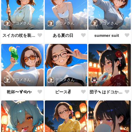
デコメさん
デコメさん
デコメさん
スイカの杖を装備した
ある夏の日
summer suit
デコメさん
デコメさん
結衣
乾杯〜🍹👓✨
ピース✌️
団子🍡はドコかニャ？