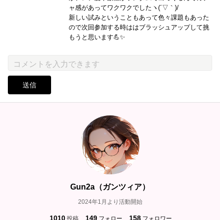
ャ感があってワクワクでしたヽ(´▽｀)/
新しい試みということもあって色々課題もあった
ので次回参加する時ははブラッシュアップして挑
もうと思います💪✨
送信
Gun2a（ガンツィア）
2024年1月より活動開始
1010
149
158
投稿
フォロー
フォロワー