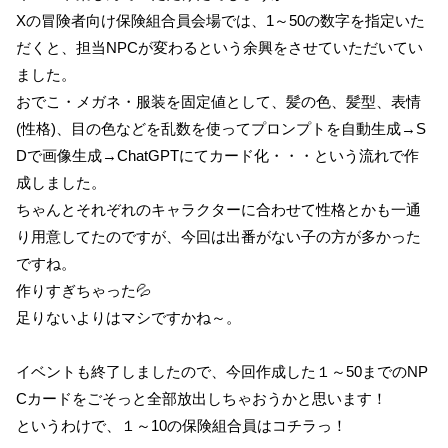
Xの冒険者向け保険組合員会場では、1～50の数字を指定いた
だくと、担当NPCが変わるという余興をさせていただいてい
ました。
おでこ・メガネ・服装を固定値として、髪の色、髪型、表情
(性格)、目の色などを乱数を使ってプロンプトを自動生成→S
Dで画像生成→ChatGPTにてカード化・・・という流れで作
成しました。
ちゃんとそれぞれのキャラクターに合わせて性格とかも一通
り用意してたのですが、今回は出番がない子の方が多かった
ですね。
作りすぎちゃった💦
足りないよりはマシですかね～。
イベントも終了しましたので、今回作成した１～50までのNP
Cカードをごそっと全部放出しちゃおうかと思います！
というわけで、１～10の保険組合員はコチラっ！