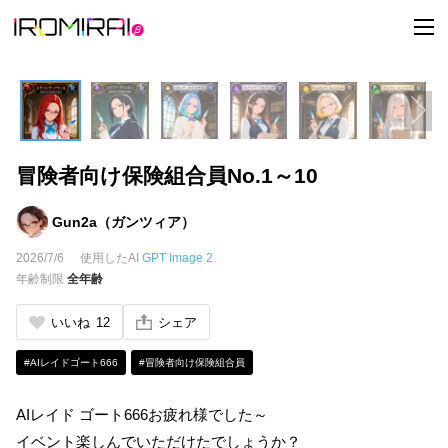
t
o
g
g
l
e
n
a
v
i
冒険者向け保険組合員No.1～10
g
a
t
i
Gun2a（ガンツィア）
o
n
2026/7/6
使用したAI
GPT Image 2
年齢制限
全年齢
いいね
12
シェア
#AIレイドゴート666
#冒険者向け保険組合員
AIレイド ゴート666お疲れ様でした～
イベント楽しんでいただけたでしょうか？