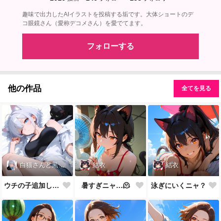
趣味で出力したAIイラストを投稿する垢です。大体ショートのデ
コ眼鏡さん（愛称デコメさん）を愛でてます。
フォローする
他の作品
全てを見る
白猫さんと黒猫先生
結衣
結衣
ウチの子追加しました
暑すぎニャ…🫠
泳ぎにいくニャ？