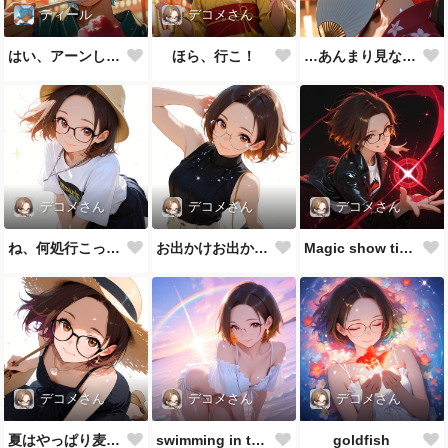
ティール
デコメさん
はい、アーンして♪
ほら、行こ！
…あんまり見ないでよ
デコメさん
デコメさん
デコメさん
ね、何処行こっか？
お出かけお出かけ♪
Magic show time!!
デコメさん
デコメさん
デコメさん
夏はやっぱり麦わら帽子👒
swimming in the sea
goldfish