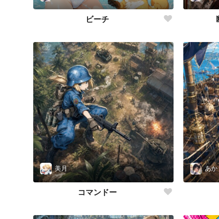
ビーチ
美月
あか
コマンドー