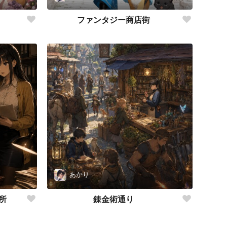
ファンタジー商店街
あかり
所
錬金術通り