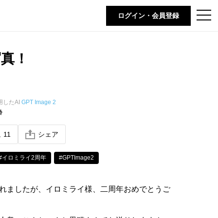
t
ログイン・会員登録
o
g
g
l
e
写真！
n
a
v
i
g
a
t
用したAI
GPT Image 2
i
齢
o
n
ね
11
シェア
#イロミライ2周年
#GPTImage2
れましたが、イロミライ様、二周年おめでとうご