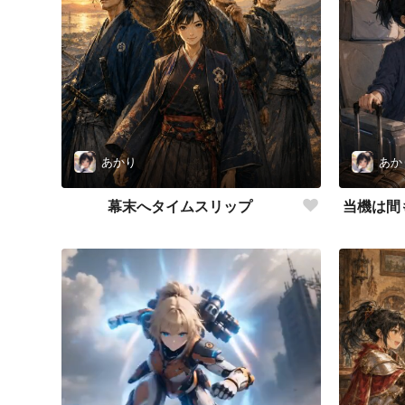
あかり
あか
幕末へタイムスリップ