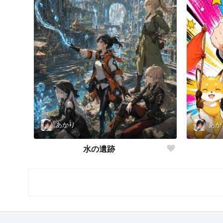
あかり
あか
水の遺跡