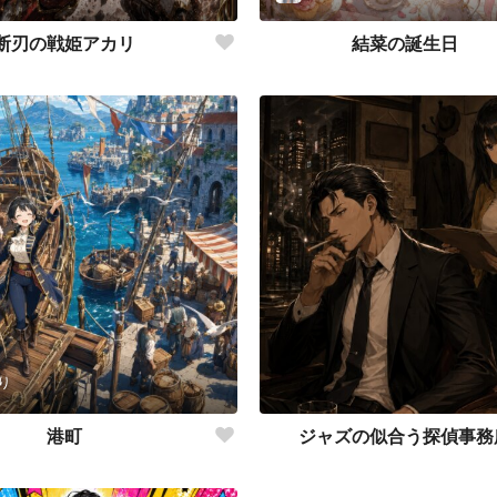
断刃の戦姫アカリ
結菜の誕生日
り
港町
ジャズの似合う探偵事務