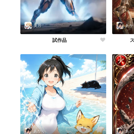
美月
あか
試作品
あかり
あか