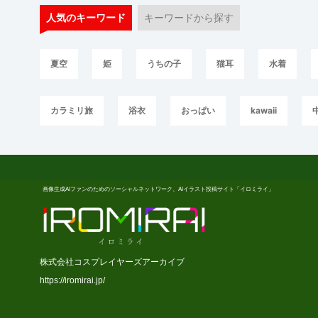
人気のキーワード
キーワードから探す
夏空
姫
うちの子
猫耳
水着
カラミリ旅
浴衣
おっぱい
kawaii
画像生成AIファンのためのソーシャルネットワーク、AIイラスト投稿サイト「イロミライ」
株式会社コスプレイヤーズアーカイブ
https://iromirai.jp/