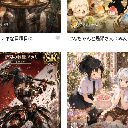
り
他
ごんちゃん
ステキな日曜日に！
り
結菜