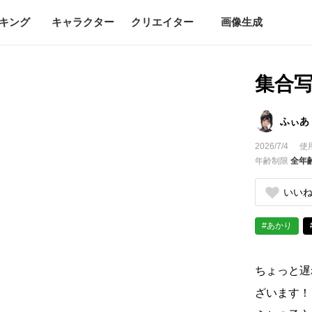
キング
キャラクター
クリエイター
画像生成
集合
ふぃあ
2026/7/4
使
年齢制限
全年
いい
#あかり
ちょっと遅
ざいます！