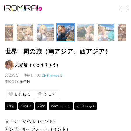
t
o
g
g
l
e
n
a
v
i
世界一周の旅（南アジア、西アジア）
g
a
t
i
九頭竜（くとうりゅう）
o
n
2026/7/8
使用したAI
GPT Image 2
年齢制限
全年齢
いいね
3
シェア
#旅行
#自撮り
#金髪
#ポニーテール
#GPTImage2
タージ・マハル（インド）
アンベール・フォート（インド）