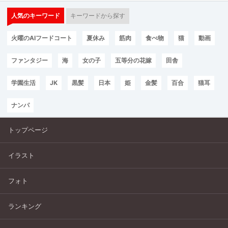
人気のキーワード
キーワードから探す
火曜のAIフードコート
夏休み
筋肉
食べ物
猫
動画
ファンタジー
海
女の子
五等分の花嫁
田舎
学園生活
JK
黒髪
日本
姫
金髪
百合
猫耳
ナンパ
トップページ
イラスト
フォト
ランキング