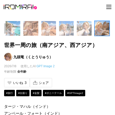
t
o
g
g
l
e
n
a
v
i
世界一周の旅（南アジア、西アジア）
g
a
t
i
九頭竜（くとうりゅう）
o
n
2026/7/8
使用したAI
GPT Image 2
年齢制限
全年齢
いいね
3
シェア
#旅行
#自撮り
#金髪
#ポニーテール
#GPTImage2
タージ・マハル（インド）
アンベール・フォート（インド）