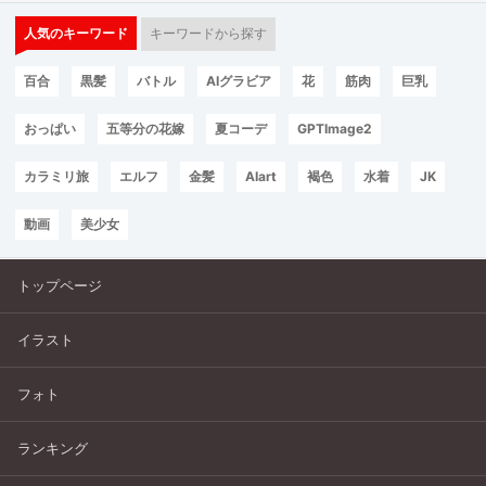
人気のキーワード
キーワードから探す
百合
黒髪
バトル
AIグラビア
花
筋肉
巨乳
おっぱい
五等分の花嫁
夏コーデ
GPTImage2
カラミリ旅
エルフ
金髪
AIart
褐色
水着
JK
動画
美少女
トップページ
イラスト
フォト
ランキング