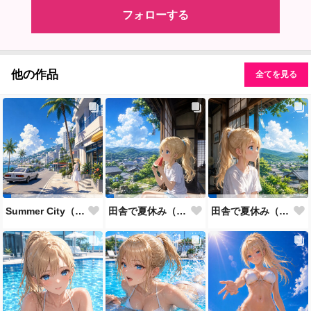
フォローする
他の作品
全てを見る
Summer City（daytime）
田舎で夏休み（その２）
田舎で夏休み（その１）