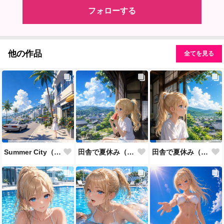
フォローする
他の作品
全てを見る
Summer City（daytime）
田舎で夏休み（その２）
田舎で夏休み（その１）