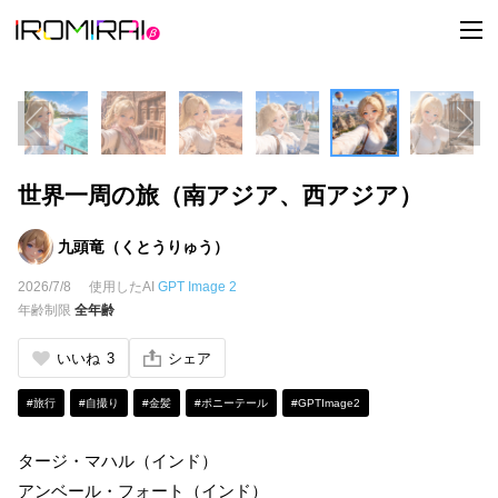
t
o
g
g
l
e
n
a
v
i
世界一周の旅（南アジア、西アジア）
g
a
t
i
九頭竜（くとうりゅう）
o
n
2026/7/8
使用したAI
GPT Image 2
年齢制限
全年齢
いいね
3
シェア
#旅行
#自撮り
#金髪
#ポニーテール
#GPTImage2
タージ・マハル（インド）
アンベール・フォート（インド）