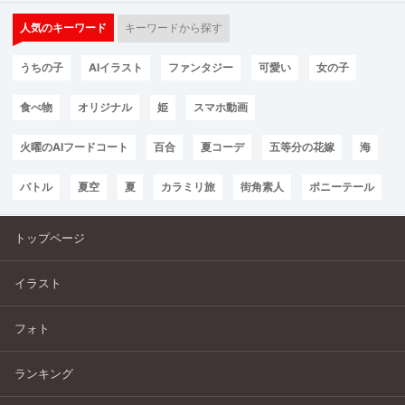
人気のキーワード
キーワードから探す
うちの子
AIイラスト
ファンタジー
可愛い
女の子
食べ物
オリジナル
姫
スマホ動画
火曜のAIフードコート
百合
夏コーデ
五等分の花嫁
海
バトル
夏空
夏
カラミリ旅
街角素人
ポニーテール
トップページ
イラスト
フォト
ランキング