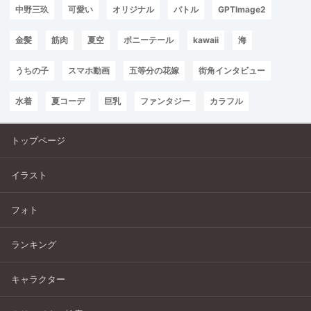
中野三玖
可愛い
オリジナル
バトル
GPTImage2
金髪
筋肉
夏空
ポニーテール
kawaii
海
うちの子
スマホ動画
五等分の花嫁
街角インタビュー
水着
夏コーデ
巨乳
ファンタジー
カラフル
トップページ
イラスト
フォト
ランキング
キャラクター