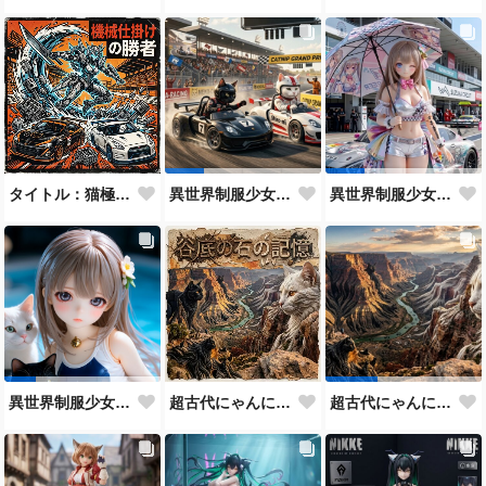
タイトル：猫極（ネコ・グランプリ）〜激闘のマグロ・カツオ・メカクイーン〜‼️ アクリルミュージック
異世界制服少女達 黒猫と白猫兄さん‼️ アクリルドールフィギュア
異世界制服少女達 メカ娘 レースクィーン‼️
超古代にゃんにゃん時代の遺跡 アクリルミュージック
異世界制服少女達 スク水の少女と黒猫🐈‍⬛ アクリルドールフィギュア
超古代にゃんにゃん時代の遺跡…侵食が始まる…