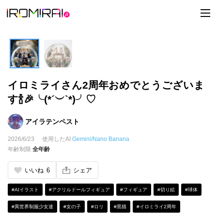
t
o
g
g
l
e
n
a
v
i
イロミライさん2周年おめでとうございま
g
a
す🍾🎉╰(*´︶`*)╯♡
t
i
o
n
アイラテンペスト
2026/6/23
使用したAI
Gemini/Nano Banana
年齢制限
全年齢
いいね
6
シェア
#AIイラスト
#アクリルドールフィギュア
#フィギュア
#切り絵
#球体
#異世界制服少女達
#女の子
#ロリ
#黒猫
#イロミライ2周年