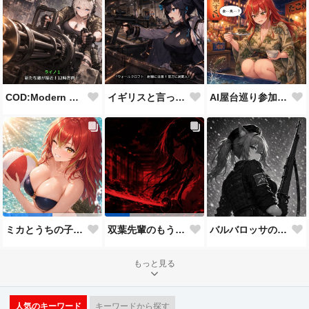
COD:Modern Warfare 3 "Goalpost"
イギリスと言ったらこれだよな
AI屋台巡り参加作品
バルバロッサの狙撃兵（Kar98バージョン）
ミカとうちの子8人目
双葉先輩のもう一つの顔３
もっと見る
人気のキーワード
キーワードから探す