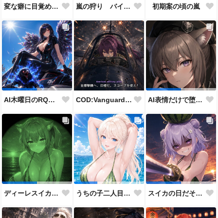
変な癖に目覚めそうになったメイドディーレ赤面バージョン
嵐の狩り バイカーコスチューム
初期案の頃の嵐
COD:Vanguard "ミッドウェー海戦"
AI木曜日のRQ参加作品
AI表情だけで堕とせ参加作品
ディーレスイカビキニ
うちの子二人目スイカの日
スイカの日だそうなので、仲の良い先輩後輩でスイカ割り（意味深）