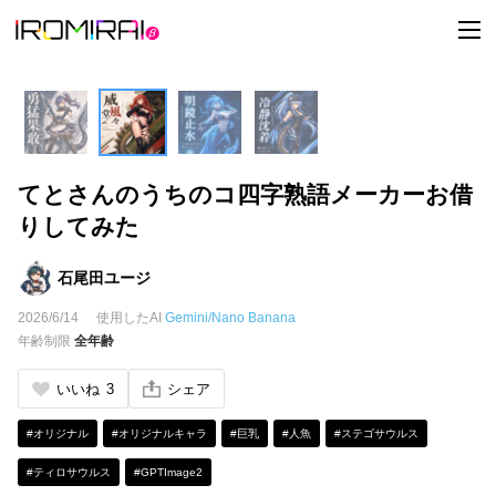
t
o
g
g
l
e
n
a
v
i
てとさんのうちのコ四字熟語メーカーお借
g
a
りしてみた
t
i
o
n
石尾田ユージ
2026/6/14
使用したAI
Gemini/Nano Banana
年齢制限
全年齢
いいね
3
シェア
#オリジナル
#オリジナルキャラ
#巨乳
#人魚
#ステゴサウルス
#ティロサウルス
#GPTImage2