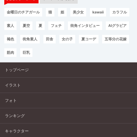
金曜日のチアガール
猫
姫
美少女
kawaii
カラフル
素人
夏空
夏
フェチ
街角インタビュー
AIグラビア
褐色
街角素人
田舎
女の子
夏コーデ
五等分の花嫁
筋肉
巨乳
トップページ
イラスト
フォト
ランキング
キャラクター