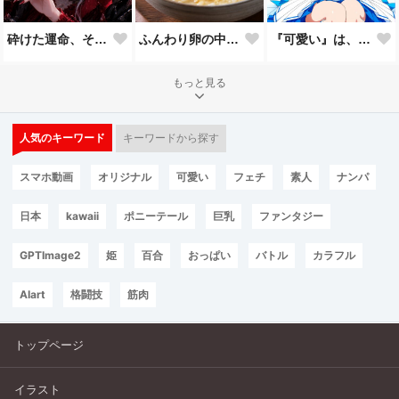
砕けた運命、それでも君を見つめて。
ふんわり卵の中華粥
『可愛い』は、一回じゃ足りない。🩵
もっと見る
人気のキーワード
キーワードから探す
スマホ動画
オリジナル
可愛い
フェチ
素人
ナンパ
日本
kawaii
ポニーテール
巨乳
ファンタジー
GPTImage2
姫
百合
おっぱい
バトル
カラフル
AIart
格闘技
筋肉
トップページ
イラスト