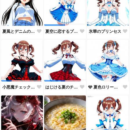
夏風とデニムの約束
氷華のプリンセス
夏空に恋するプリンセス
🩵 夏色ロリータ 🩵
小悪魔チェック・ロリータ
はじける夏のチェックコーデ！