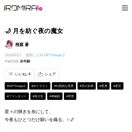
t
o
g
g
l
e
🌙 月を紡ぐ夜の魔女
n
a
v
桜庭 蒼
i
g
2026/6/13
使用したAI
GPT Image 2
a
t
年齢制限
全年齢
i
o
n
いいね
4
シェア
#GPTImage2
#AIイラスト
#幻想的な世界
#月の女神
#星屑
#星空
#ファンタジー
#美少女
#神秘的
#背景
星々の輝きを糸にして、
今夜もひとつだけ願いを織る。✨🌌