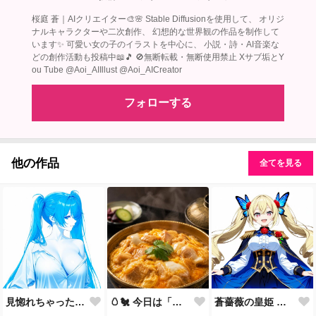
桜庭 蒼｜AIクリエイター🎨🌸 Stable Diffusionを使用して、 オリジ
ナルキャラクターや二次創作、 幻想的な世界観の作品を制作して
います✨ 可愛い女の子のイラストを中心に、 小説・詩・AI音楽な
どの創作活動も投稿中📖🎵 🚫無断転載・無断使用禁止 Xサブ垢とY
ou Tube @Aoi_AIIllust @Aoi_AICreator
フォローする
他の作品
全てを見る
見惚れちゃった？……まだ、何もしてないのに♡
🥚🐔 今日は「親子丼の日」🍚✨
蒼薔薇の皇姫 ― 青き王国の継承者 ―