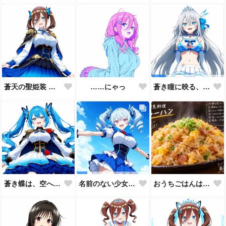
蒼天の聖姫装 ― 蒼き王国の祝福 ―
……にゃっ
蒼き瞳に映る、まだ見ぬ未来。🩵
蒼き蝶は、空へ舞う。🦋💙
おうちごはんはチャーハンで🍚💕
名前のない少女、誕生。🩵