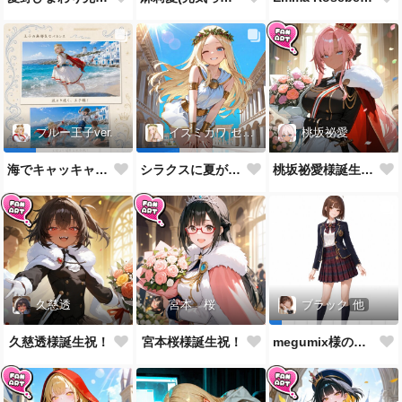
桃坂祕愛
ブルー王子ver.
イズミカワ セリヌンver.
桃坂祕愛様誕生祝！
海でキャッキャウフフするやつ
シラクスに夏がやってきたぜ！
久慈透
宮本 桜
ブラック
他
久慈透様誕生祝！
宮本桜様誕生祝！
megumix様の英国風制服をお借りしてきた