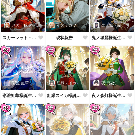
スカーレット・レイベル
イズミカワ
鬼ノ城 麗
スカーレット・レイベル様誕生祝！
現状報告
鬼ノ城麗様誕生祝！
彩澄 虹華
紅緑スイカ
夜ノ森灯
彩澄虹華様誕生祝！
紅緑スイカ様誕生祝！
夜ノ森灯様誕生祝！