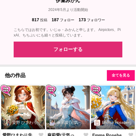
伊集みかん
2024年5月より活動開始
817
187
173
投稿
フォロー
フォロワー
こちらではお初です。いじゅ・みかんと申します。 Airpictors、Pi
xAI、ちちぷいにも細々と投稿しています。
フォローする
他の作品
全てを見る
愛野 ひまわり先生
麻莉愛(元気っ子)
Emma Roseberg
愛野ひまわり先生誕生祝！
麻莉愛(元気っ子)様誕生祝！
Emma Roseberg様誕生祝！