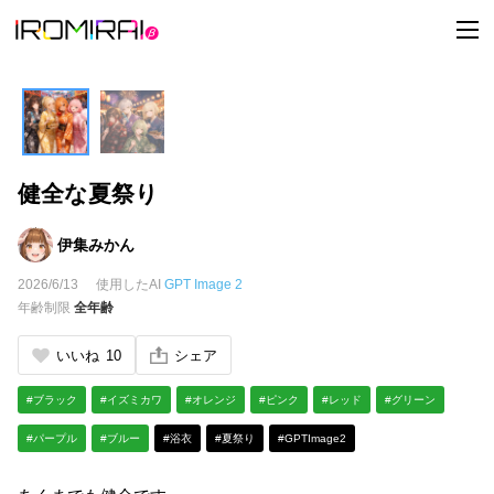
t
o
g
g
l
e
n
a
v
i
健全な夏祭り
g
a
t
i
伊集みかん
o
n
2026/6/13
使用したAI
GPT Image 2
年齢制限
全年齢
いいね
10
シェア
#ブラック
#イズミカワ
#オレンジ
#ピンク
#レッド
#グリーン
#パープル
#ブルー
#浴衣
#夏祭り
#GPTImage2