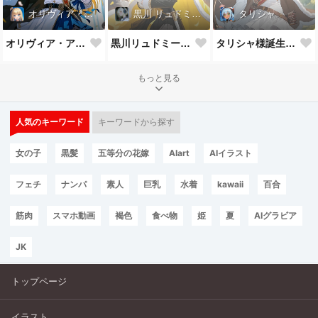
オリヴィア・アストリー
黒川 リュドミーラ
タリシャ
オリヴィア・アストリー様誕生祝！
黒川リュドミーラ様誕生祝！
タリシャ様誕生祝！
もっと見る
人気のキーワード
キーワードから探す
女の子
黒髪
五等分の花嫁
AIart
AIイラスト
フェチ
ナンパ
素人
巨乳
水着
kawaii
百合
筋肉
スマホ動画
褐色
食べ物
姫
夏
AIグラビア
JK
トップページ
イラスト