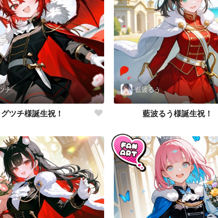
ツチ
藍波るう
カグツチ様誕生祝！
藍波るう様誕生祝！