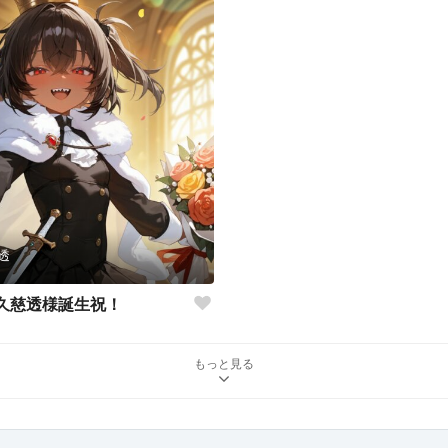
透
久慈透様誕生祝！
もっと見る