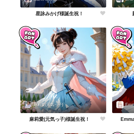
星詠みかげ様誕生祝！
麻莉愛(元気っ子)
Emm
麻莉愛(元気っ子)様誕生祝！
Emm