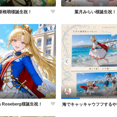
新根萌様誕生祝！
葉月みらい様誕生祝！
a Roseberg
ブルー王子ver.
a Roseberg様誕生祝！