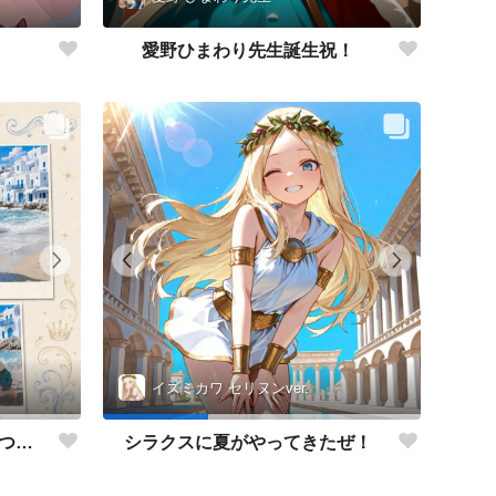
愛野ひまわり先生誕生祝！
イズミカワ セリヌンver.
海でキャッキャウフフするやつ第1弾
シラクスに夏がやってきたぜ！