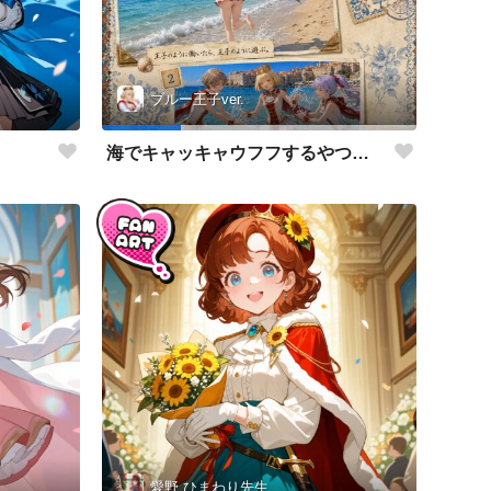
ブルー王子ver.
海でキャッキャウフフするやつ第2弾
愛野 ひまわり先生