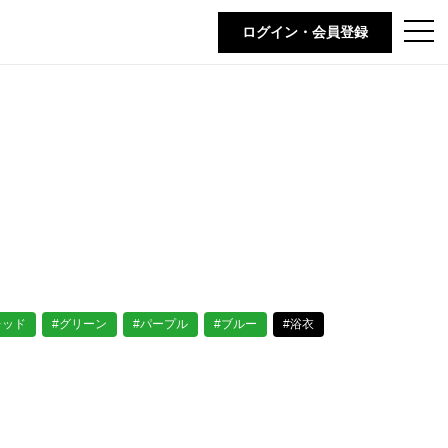
t
ログイン・会員登録
o
g
g
l
e
n
a
v
i
g
a
t
i
o
n
レッド
#グリーン
#パープル
#ブルー
#浴衣