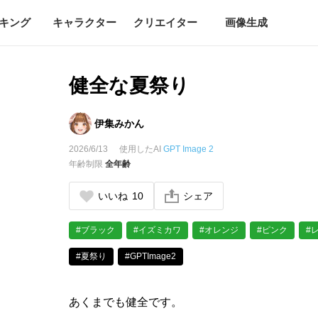
キング
キャラクター
クリエイター
画像生成
健全な夏祭り
伊集みかん
2026/6/13
使用したAI
GPT Image 2
年齢制限
全年齢
いいね
10
シェア
#ブラック
#イズミカワ
#オレンジ
#ピンク
#
#夏祭り
#GPTImage2
あくまでも健全です。