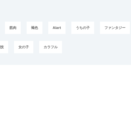
筋肉
褐色
AIart
うちの子
ファンタジー
闘技
女の子
カラフル