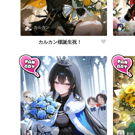
カルカン
なる
カルカン様誕生祝！
星詠みかげ
新根