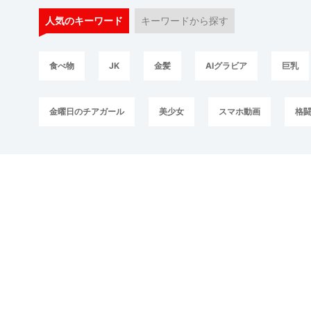
人気のキーワード
キーワードから探す
食べ物
JK
金髪
AIグラビア
巨乳
金曜日のチアガール
美少女
スマホ動画
格