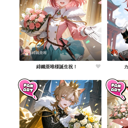
緋鐵亜唯
カグ
緋鐵亜唯様誕生祝！