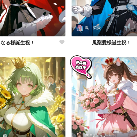
鳳 梨愛
なる様誕生祝！
鳳梨愛様誕生祝！
 萌
葉月みらい