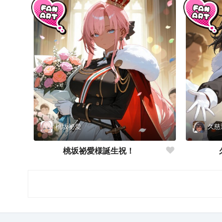
桃坂祕愛
久慈
桃坂祕愛様誕生祝！