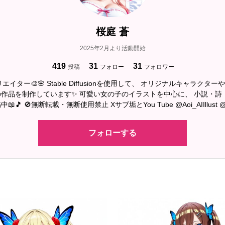
桜庭 蒼
2025年2月より活動開始
419
31
31
投稿
フォロー
フォロワー
エイター🎨🌸 Stable Diffusionを使用して、 オリジナルキャラクタ
作品を制作しています✨ 可愛い女の子のイラストを中心に、 小説・詩・
🎵 🚫無断転載・無断使用禁止 Xサブ垢とYou Tube @Aoi_AIIllust @Aoi
フォローする