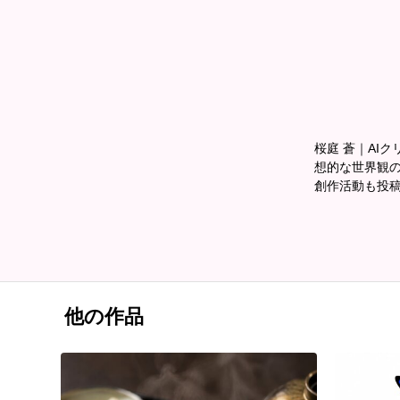
桜庭 蒼｜AIクリ
想的な世界観の
創作活動も投稿中📖
他の作品