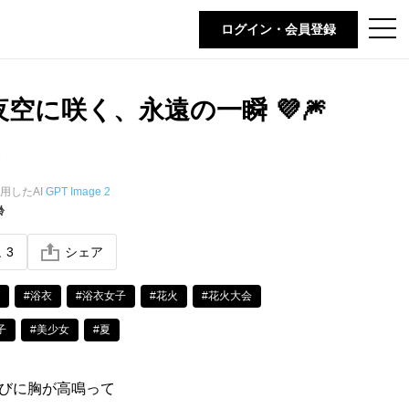
t
ログイン・会員登録
o
g
g
l
e
 夜空に咲く、永遠の一瞬 💜🎆
n
a
v
i
g
a
t
用したAI
GPT Image 2
i
齢
o
n
ね
3
シェア
#浴衣
#浴衣女子
#花火
#花火大会
子
#美少女
#夏
びに胸が高鳴って