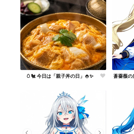
🥚🐔 今日は「親子丼の日」🍚✨