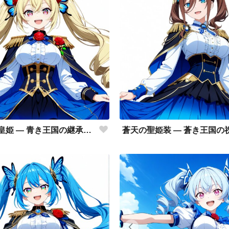
蒼薔薇の皇姫 ― 青き王国の継承者 ―
蒼天の聖姫装 ― 蒼き王国の