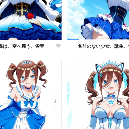
蝶は、空へ舞う。🦋💙
名前のない少女、誕生。