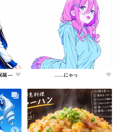
祝福 ―
……にゃっ