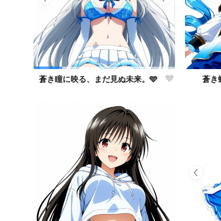
蒼き
蒼き瞳に映る、まだ見ぬ未来。🩵