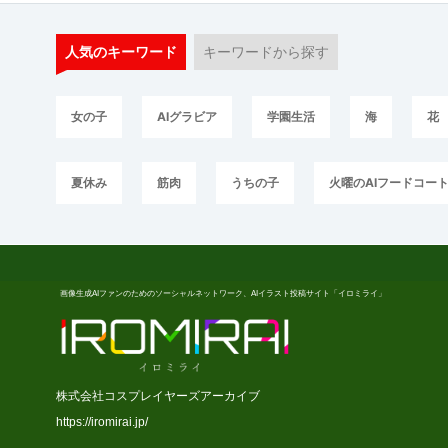
人気のキーワード
キーワードから探す
女の子
AIグラビア
学園生活
海
花
夏休み
筋肉
うちの子
火曜のAIフードコー
画像生成AIファンのためのソーシャルネットワーク、AIイラスト投稿サイト「イロミライ」
株式会社コスプレイヤーズアーカイブ
https://iromirai.jp/