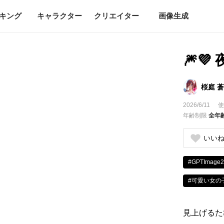
キング
キャラクター
クリエイター
画像生成
🎆
桜庭 蒼
2026/6/11
使
年齢制限
全年
いい
#GPTImage2
#可愛い女の
見上げるた