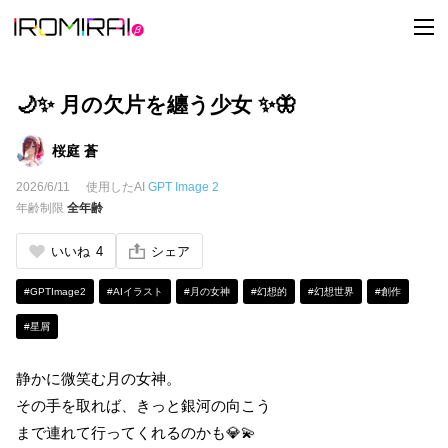
t
o
g
g
l
e
🌙✨ 月の欠片を纏う少女 ✨🦋
n
a
v
桜庭 蒼
i
g
2026/6/11
使用したAI
GPT Image 2
a
t
年齢制限
全年齢
i
o
n
いいね
4
シェア
#GPTImage2
#AIイラスト
#月の女神
#幻想的
#幻想世界
#創作
#星屑
静かに微笑む月の女神。
その手を取れば、きっと銀河の向こう
まで連れて行ってくれるのかも💎💫