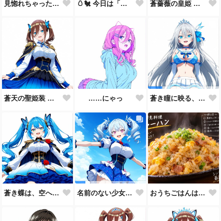
見惚れちゃった？……まだ、何もしてないのに♡
🥚🐔 今日は「親子丼の日」🍚✨
蒼薔薇の皇姫 ― 青き王国の継承者 ―
蒼天の聖姫装 ― 蒼き王国の祝福 ―
……にゃっ
蒼き瞳に映る、まだ見ぬ未来。🩵
蒼き蝶は、空へ舞う。🦋💙
おうちごはんはチャーハンで🍚💕
名前のない少女、誕生。🩵