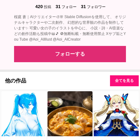
420
31
31
投稿
フォロー
フォロワー
桜庭 蒼｜AIクリエイター🎨🌸 Stable Diffusionを使用して、 オリジ
ナルキャラクターや二次創作、 幻想的な世界観の作品を制作して
います✨ 可愛い女の子のイラストを中心に、 小説・詩・AI音楽な
どの創作活動も投稿中📖🎵 🚫無断転載・無断使用禁止 Xサブ垢とY
ou Tube @Aoi_AIIllust @Aoi_AICreator
フォローする
他の作品
全てを見る