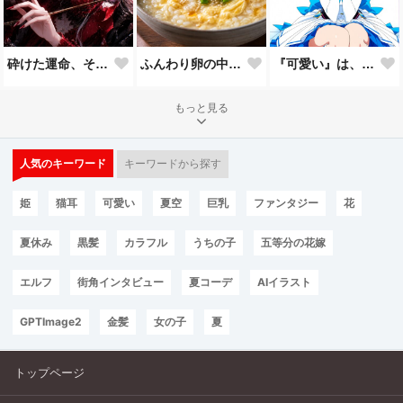
砕けた運命、それでも君を見つめて。
ふんわり卵の中華粥
『可愛い』は、一回じゃ足りない。🩵
もっと見る
人気のキーワード
キーワードから探す
姫
猫耳
可愛い
夏空
巨乳
ファンタジー
花
夏休み
黒髪
カラフル
うちの子
五等分の花嫁
エルフ
街角インタビュー
夏コーデ
AIイラスト
GPTImage2
金髪
女の子
夏
トップページ