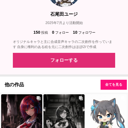
石尾田ユージ
2025年7月より活動開始
150
0
10
投稿
フォロー
フォロワー
オリジナルキャラと主に合成音声キャラの二次創作を作っていま
す 自身に権利のある絵を元に二次創作はほぼi2iで作成
フォローする
他の作品
全てを見る