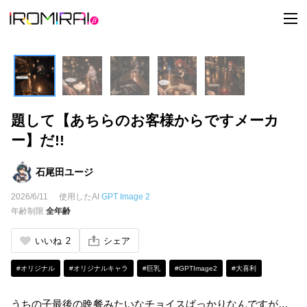
t
o
g
g
l
e
n
a
v
i
題して【あちらのお客様からですメーカ
g
a
ー】だ!!
t
i
o
n
石尾田ユージ
2026/6/11
使用したAI
GPT Image 2
年齢制限
全年齢
いいね
2
シェア
#オリジナル
#オリジナルキャラ
#巨乳
#GPTImage2
#大喜利
うちの子最後の晩餐みたいなチョイスばっかりなんですが…