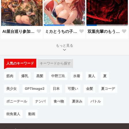
AI屋台巡り参加作品
ミカとうちの子8人目
双葉先輩のもう一つの顔３
もっと見る
人気のキーワード
キーワードから探す
筋肉
爆乳
黒髪
中野三玖
水着
素人
夏
美少女
GPTImage2
日本
可愛い
金髪
夏コーデ
ポニーテール
ナンパ
食べ物
夏休み
バトル
街角素人
動画