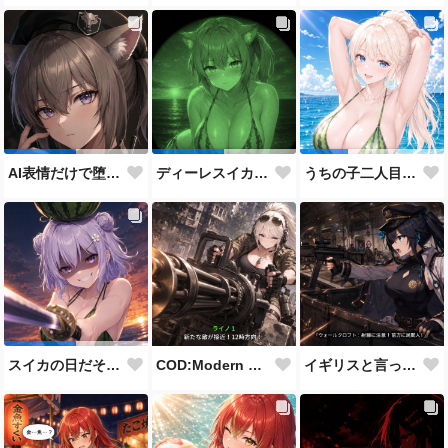
AI表情だけで堕とせ参加作品
ディーレスイカビキニ
うちの子二人目スイカの日
COD:Modern Warfare 3 "Goalpost"
イギリスと言ったらこれだよな
スイカの日だそうなので、仲の良い先輩後輩でスイカ割り（意味深）