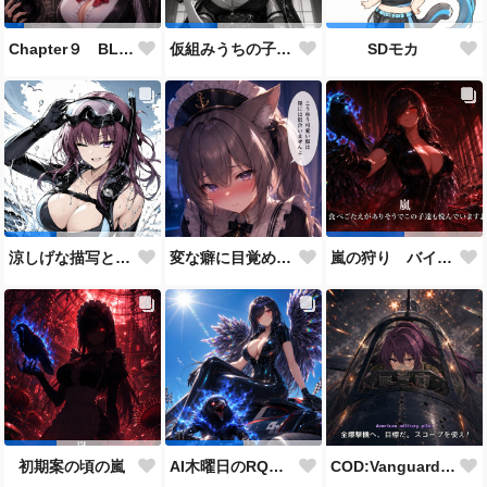
Chapter９ BLACK OUT 生存者側伴 緋聖の設定とストーリーに使用した画像
仮組みうちの子28人目にしてずっと作りたかった仕事人ポジション。
SDモカ
変な癖に目覚めそうになったメイドディーレ赤面バージョン
涼しげな描写とはをコンセプトにしたダイバー花梨先輩
嵐の狩り バイカーコスチューム
COD:Vanguard "ミッドウェー海戦"
初期案の頃の嵐
AI木曜日のRQ参加作品