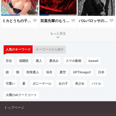
バルバロッサの狙撃兵（Kar98バージョン）
ミカとうちの子8人目
双葉先輩のもう一つの顔３
もっと見る
人気のキーワード
キーワードから探す
百合
格闘技
素人
夏休み
スマホ動画
kawaii
姫
猫
街角素人
浴衣
夏空
GPTImage2
日本
可愛い
夏
ポニーテール
女の子
美少女
バトル
火曜のAIフードコート
トップページ