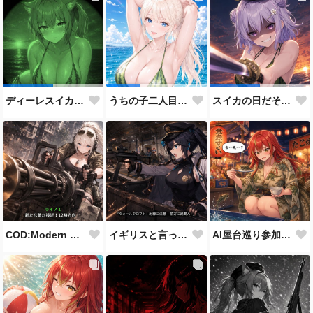
ディーレスイカビキニ
うちの子二人目スイカの日
スイカの日だそうなので、仲の良い先輩後輩でスイカ割り（意味深）
COD:Modern Warfare 3 "Goalpost"
イギリスと言ったらこれだよな
AI屋台巡り参加作品