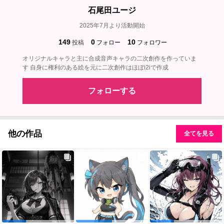
石尾田ユージ
2025年7月より活動開始
149
0
10
投稿
フォロー
フォロワー
オリジナルキャラと主に合成音声キャラの二次創作を作っていま
す 自身に権利のある絵を元に二次創作はほぼi2iで作成
フォローする
他の作品
全てを見る