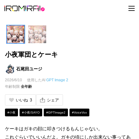
t
o
g
g
l
e
n
a
v
i
小夜軍団とケーキ
g
a
t
i
石尾田ユージ
o
n
2026/6/10
使用したAI
GPT Image 2
年齢制限
全年齢
いいね
3
シェア
#小夜
#小夜/SAYO
#GPTImage2
#VoiceVox
ケーキはガキの顔に叩きつけるもんじゃない。
これぐらいでいいんだよ。ガキの頃にしか出来ない事ってあ