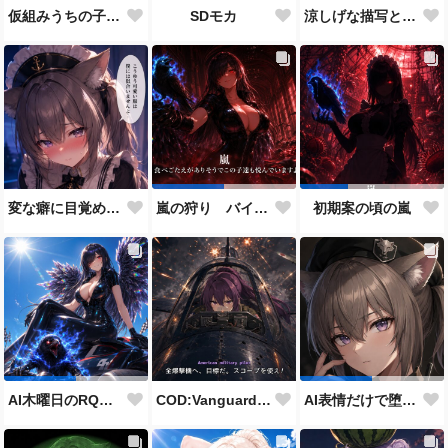
仮組みうちの子28人目にしてずっと作りたかった仕事人ポジション。
SDモカ
涼しげな描写とはをコンセプトにしたダイバー花梨先輩
変な癖に目覚めそうになったメイドディーレ赤面バージョン
嵐の狩り バイカーコスチューム
初期案の頃の嵐
COD:Vanguard "ミッドウェー海戦"
AI木曜日のRQ参加作品
AI表情だけで堕とせ参加作品