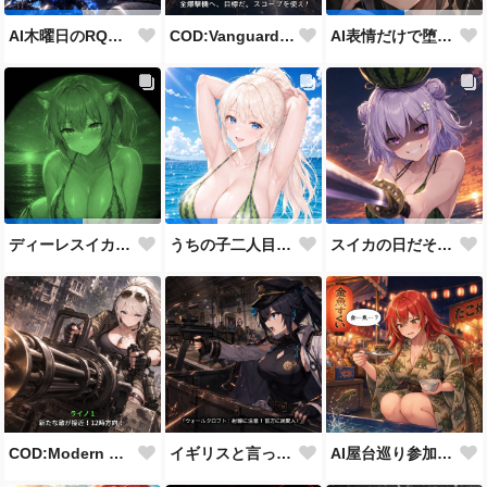
COD:Vanguard "ミッドウェー海戦"
AI木曜日のRQ参加作品
AI表情だけで堕とせ参加作品
ディーレスイカビキニ
うちの子二人目スイカの日
スイカの日だそうなので、仲の良い先輩後輩でスイカ割り（意味深）
COD:Modern Warfare 3 "Goalpost"
イギリスと言ったらこれだよな
AI屋台巡り参加作品