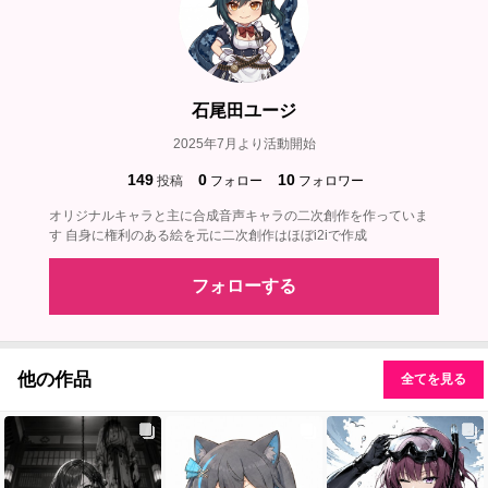
石尾田ユージ
2025年7月より活動開始
149
0
10
投稿
フォロー
フォロワー
オリジナルキャラと主に合成音声キャラの二次創作を作っていま
す 自身に権利のある絵を元に二次創作はほぼi2iで作成
フォローする
他の作品
全てを見る