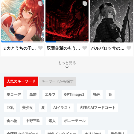
バルバロッサの狙撃兵（Kar98バージョン）
ミカとうちの子8人目
双葉先輩のもう一つの顔３
もっと見る
人気のキーワード
キーワードから探す
夏コーデ
黒髪
エルフ
GPTImage2
褐色
姫
巨乳
美少女
夏
AIイラスト
火曜のAIフードコート
食べ物
中野三玖
素人
ポニーテール
金曜日のチアガール
街角インタビュー
オリジナル
街角素人