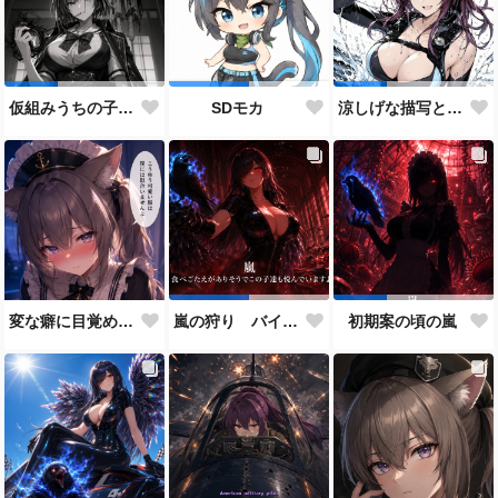
仮組みうちの子28人目にしてずっと作りたかった仕事人ポジション。
SDモカ
涼しげな描写とはをコンセプトにしたダイバー花梨先輩
変な癖に目覚めそうになったメイドディーレ赤面バージョン
嵐の狩り バイカーコスチューム
初期案の頃の嵐