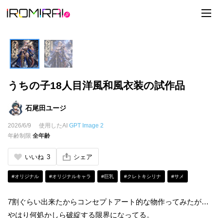
t
o
g
g
l
e
n
a
v
i
うちの子18人目洋風和風衣装の試作品
g
a
t
i
石尾田ユージ
o
n
2026/6/9
使用したAI
GPT Image 2
年齢制限
全年齢
いいね
3
シェア
#オリジナル
#オリジナルキャラ
#巨乳
#クレトキシリナ
#サメ
7割ぐらい出来たからコンセプトアート的な物作ってみたが…
やはり何処かしら破綻する限界になってる。