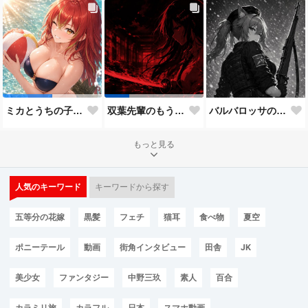
バルバロッサの狙撃兵（Kar98バージョン）
ミカとうちの子8人目
双葉先輩のもう一つの顔３
もっと見る
人気のキーワード
キーワードから探す
五等分の花嫁
黒髪
フェチ
猫耳
食べ物
夏空
ポニーテール
動画
街角インタビュー
田舎
JK
美少女
ファンタジー
中野三玖
素人
百合
カラミリ旅
カラフル
日本
スマホ動画