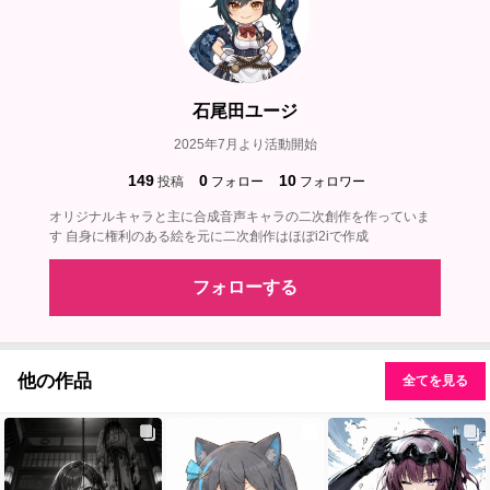
石尾田ユージ
2025年7月より活動開始
149
0
10
投稿
フォロー
フォロワー
オリジナルキャラと主に合成音声キャラの二次創作を作っていま
す 自身に権利のある絵を元に二次創作はほぼi2iで作成
フォローする
他の作品
全てを見る