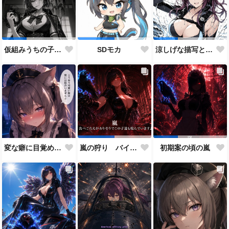
仮組みうちの子28人目にしてずっと作りたかった仕事人ポジション。
SDモカ
涼しげな描写とはをコンセプトにしたダイバー花梨先輩
変な癖に目覚めそうになったメイドディーレ赤面バージョン
嵐の狩り バイカーコスチューム
初期案の頃の嵐