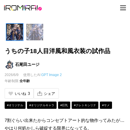
t
o
g
g
l
e
n
a
v
i
うちの子18人目洋風和風衣装の試作品
g
a
t
i
石尾田ユージ
o
n
2026/6/9
使用したAI
GPT Image 2
年齢制限
全年齢
いいね
3
シェア
#オリジナル
#オリジナルキャラ
#巨乳
#クレトキシリナ
#サメ
7割ぐらい出来たからコンセプトアート的な物作ってみたが…
やはり何処かしら破綻する限界になってる。