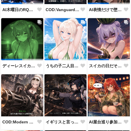
COD:Vanguard "ミッドウェー海戦"
AI木曜日のRQ参加作品
AI表情だけで堕とせ参加作品
ディーレスイカビキニ
うちの子二人目スイカの日
スイカの日だそうなので、仲の良い先輩後輩でスイカ割り（意味深）
COD:Modern Warfare 3 "Goalpost"
イギリスと言ったらこれだよな
AI屋台巡り参加作品