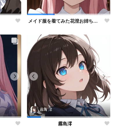
メイド服を着てみた花澄お姉ちゃん
霧島 澪
霧島澪