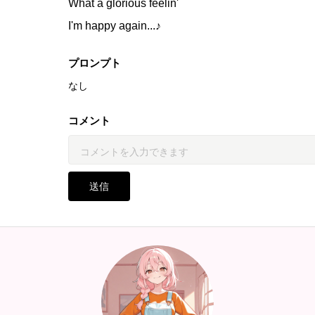
What a glorious feelin'
I'm happy again...♪
プロンプト
なし
コメント
送信