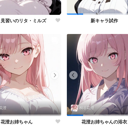
ド見習いのリタ・ミルズ
新キャラ試作
花澄
桐谷花澄
花澄お姉ちゃん
花澄お姉ちゃんの浴衣