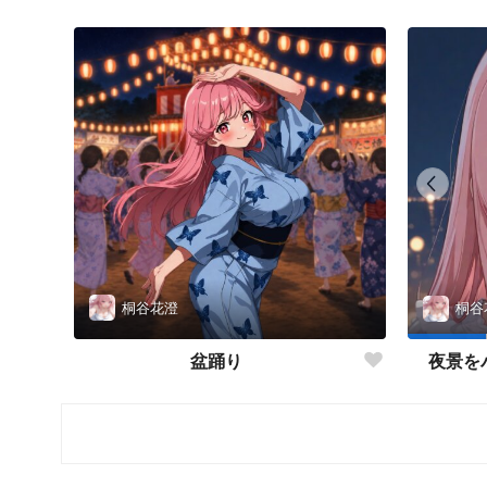
桐谷花澄
桐谷
盆踊り
夜景を