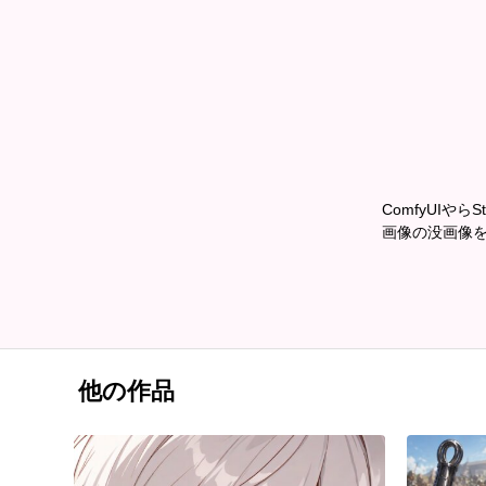
ComfyUIやら
画像の没画像
他の作品