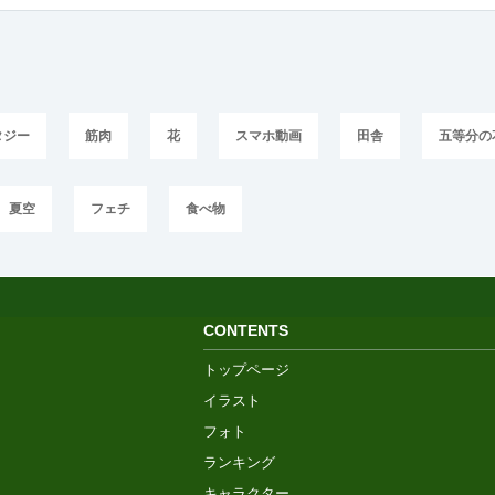
タジー
筋肉
花
スマホ動画
田舎
五等分の
夏空
フェチ
食べ物
CONTENTS
トップページ
イラスト
フォト
ランキング
キャラクター