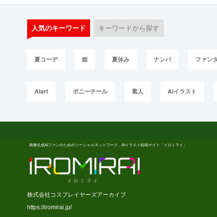
人気のキーワード
キーワードから探す
夏コーデ
姫
夏休み
ナンパ
ファン
AIart
ポニーテール
素人
AIイラスト
画像生成AIファンのためのソーシャルネットワーク、AIイラスト投稿サイト「イロミライ」
株式会社コスプレイヤーズアーカイブ
https://iromirai.jp/