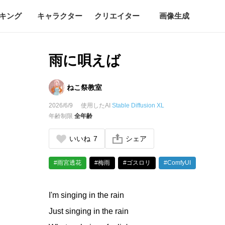
キング
キャラクター
クリエイター
画像生成
雨に唄えば
ねこ祭教室
2026/6/9
使用したAI
Stable Diffusion XL
年齢制限
全年齢
いいね
7
シェア
#雨宮透花
#梅雨
#ゴスロリ
#ComfyUI
I'm singing in the rain
Just singing in the rain