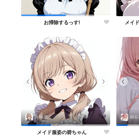
メイ
お掃除するっす!
片桐 碧
桐谷
メイド服姿の碧ちゃん