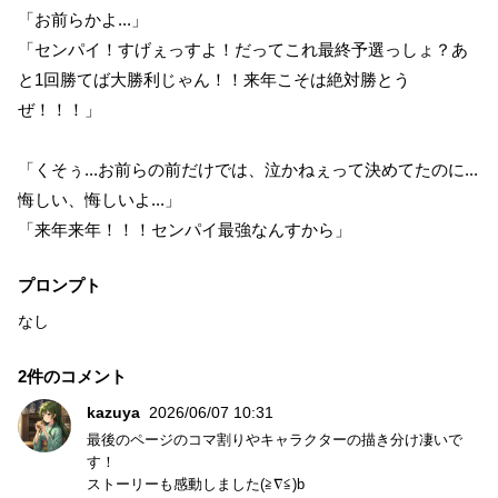
「お前らかよ...」
「センパイ！すげぇっすよ！だってこれ最終予選っしょ？あ
と1回勝てば大勝利じゃん！！来年こそは絶対勝とう
ぜ！！！」
「くそぅ...お前らの前だけでは、泣かねぇって決めてたのに...
悔しい、悔しいよ...」
「来年来年！！！センパイ最強なんすから」
プロンプト
なし
2件のコメント
kazuya
2026/06/07 10:31
最後のページのコマ割りやキャラクターの描き分け凄いで
す！
ストーリーも感動しました(≧∇≦)b