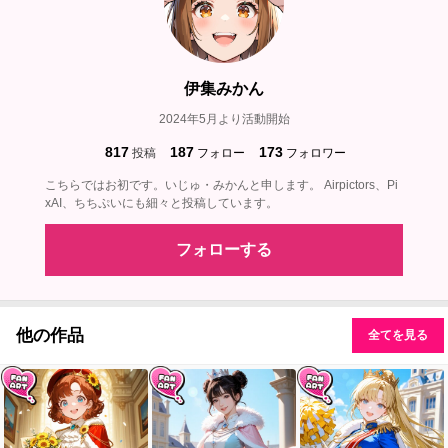
伊集みかん
2024年5月より活動開始
817
187
173
投稿
フォロー
フォロワー
こちらではお初です。いじゅ・みかんと申します。 Airpictors、Pi
xAI、ちちぷいにも細々と投稿しています。
フォローする
他の作品
全てを見る