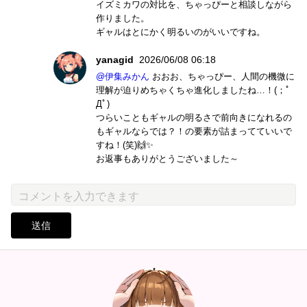
イズミカワの対比を、ちゃっぴーと相談しながら
作りました。
ギャルはとにかく明るいのがいいですね。
yanagid
2026/06/08 06:18
@伊集みかん
おおお、ちゃっぴー、人間の機微に
理解が迫りめちゃくちゃ進化しましたね…！(；ﾟ
Дﾟ)
つらいこともギャルの明るさで前向きになれるの
もギャルならでは？！の要素が詰まってていいで
すね！(笑)🙌✨
お返事もありがとうございました～
送信