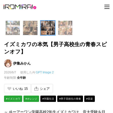
t
o
g
g
l
e
n
a
v
i
イズミカワの本気【男子高校生の青春スピ
g
a
ンオフ】
t
i
o
n
伊集みかん
2026/6/7
使用したAI
GPT Image 2
年齢制限
全年齢
いいね
15
シェア
#イズミカワ
#オレンジ
#学園生活
#男子高校生の青春
#音楽
～ ヰーアーワン学園高校2年生イズミカワは、音大受験を目