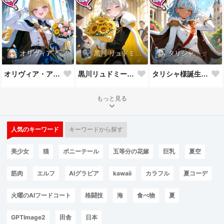
オリヴィア・アストリー
黒川 リュドミーラ
タリシャ
オリヴィア・アストリー様誕生祝！
黒川リュドミーラ様誕生祝！
タリシャ様誕生祝！
もっと見る
人気のキーワード
キーワードから探す
美少女
猫
ポニーテール
五等分の花嫁
巨乳
夏空
筋肉
エルフ
AIグラビア
kawaii
カラフル
夏コーデ
火曜のAIフードコート
格闘技
海
食べ物
夏
GPTImage2
田舎
日本