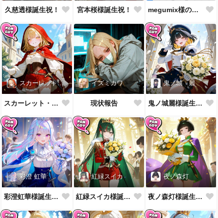
久慈透様誕生祝！
宮本桜様誕生祝！
megumix様の英国風制服をお借りしてきた
スカーレット・レイベル
イズミカワ
鬼ノ城 麗
スカーレット・レイベル様誕生祝！
現状報告
鬼ノ城麗様誕生祝！
彩澄 虹華
紅緑スイカ
夜ノ森灯
彩澄虹華様誕生祝！
紅緑スイカ様誕生祝！
夜ノ森灯様誕生祝！