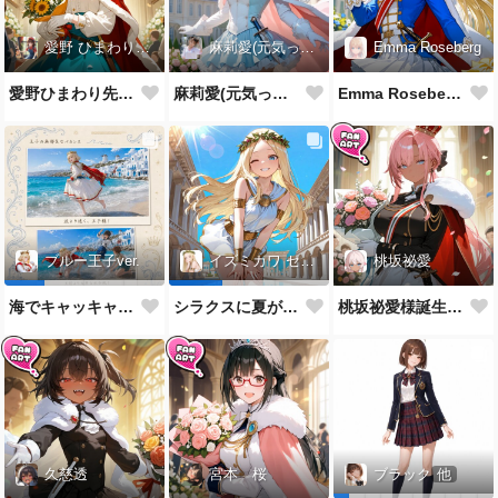
愛野 ひまわり先生
麻莉愛(元気っ子)
Emma Roseberg
愛野ひまわり先生誕生祝！
麻莉愛(元気っ子)様誕生祝！
Emma Roseberg様誕生祝！
桃坂祕愛
ブルー王子ver.
イズミカワ セリヌンver.
桃坂祕愛様誕生祝！
海でキャッキャウフフするやつ
シラクスに夏がやってきたぜ！
久慈透
宮本 桜
ブラック
他