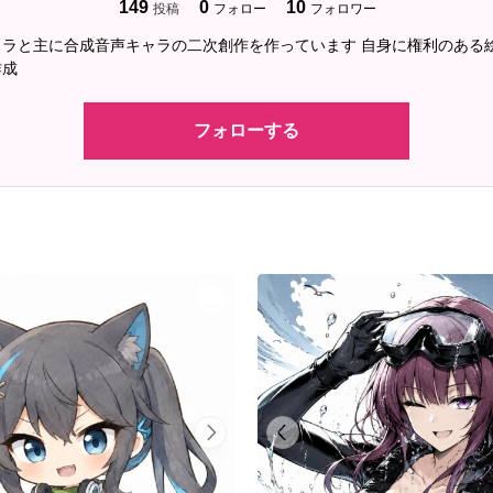
149
0
10
投稿
フォロー
フォロワー
ャラと主に合成音声キャラの二次創作を作っています 自身に権利のある
作成
フォローする