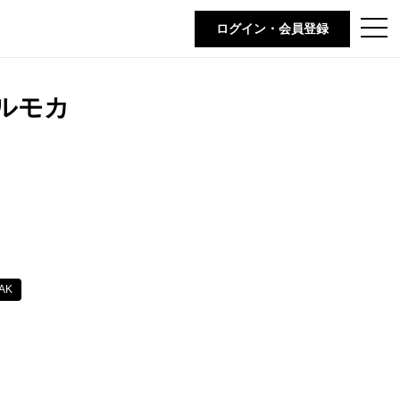
t
ログイン・会員登録
o
g
g
l
e
ルモカ
n
a
v
i
g
a
t
i
o
n
AK