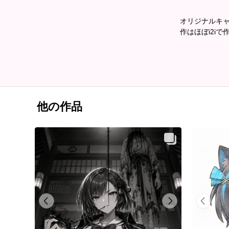
オリジナルキ
作はほぼi2iで
他の作品