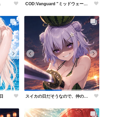
COD:Vanguard "ミッドウェー海戦"
品
日
スイカの日だそうなので、仲の良い先輩後輩でスイカ割り（意味深）