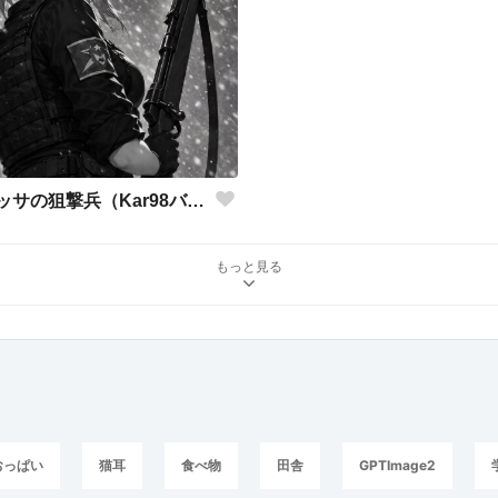
バルバロッサの狙撃兵（Kar98バージョン）
もっと見る
おっぱい
猫耳
食べ物
田舎
GPTImage2