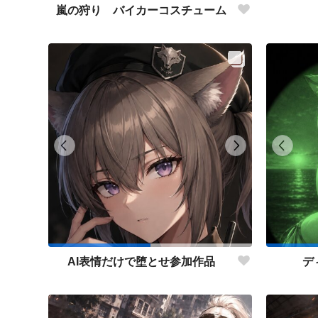
嵐の狩り バイカーコスチューム
AI表情だけで堕とせ参加作品
デ