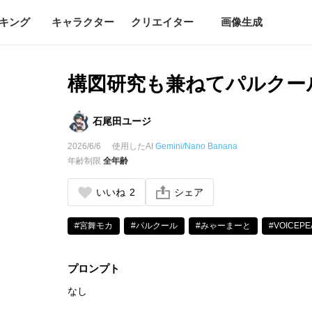
キング
キャラクター
クリエイター
画像生成
構図研究も兼ねてパルクー
石尾田ユージ
2026/6/6
使用したAI
Gemini/Nano Banana
年齢制限
全年齢
いいね
2
シェア
#宮舞モカ
#パルクール
#みゃーまーと
#VOICEPE
プロンプト
なし