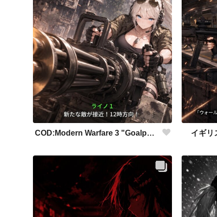
COD:Modern Warfare 3 "Goalpost"
イギリ