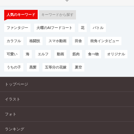
人気のキーワード
キーワードから探す
ファンタジー
火曜のAIフードコート
花
バトル
カラフル
格闘技
スマホ動画
田舎
街角インタビュー
可愛い
海
エルフ
動画
筋肉
食べ物
オリジナル
うちの子
黒髪
五等分の花嫁
夏空
トップページ
イラスト
フォト
ランキング