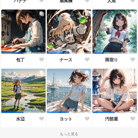
バナナ
扇風機
人魚
包丁
ナース
雨宿り
水辺
ヨット
汚部屋
もっと見る