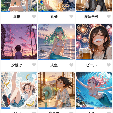
屋根
孔雀
魔法学校
夕焼け
人魚
ビール