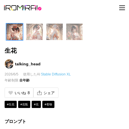
t
o
g
g
l
e
n
a
v
i
生花
g
a
t
i
talking_head
o
n
2026/6/5
使用したAI
Stable Diffusion XL
年齢制限
全年齢
いいね
8
シェア
#生花
#花瓶
#花
#着物
プロンプト