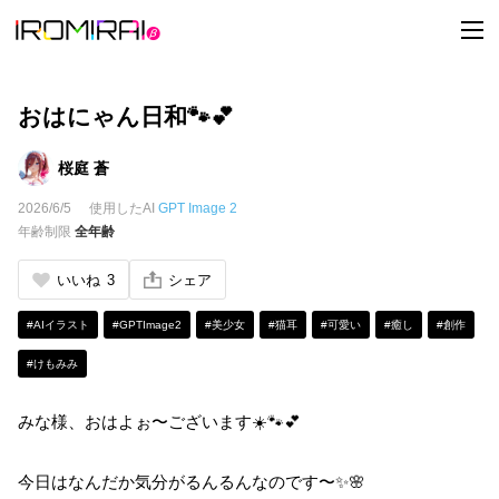
t
o
g
g
l
e
おはにゃん日和🐾💕
n
a
v
桜庭 蒼
i
g
2026/6/5
使用したAI
GPT Image 2
a
t
年齢制限
全年齢
i
o
n
いいね
3
シェア
#AIイラスト
#GPTImage2
#美少女
#猫耳
#可愛い
#癒し
#創作
#けもみみ
みな様、おはよぉ〜ございます☀️🐾💕
今日はなんだか気分がるんるんなのです〜✨🌸