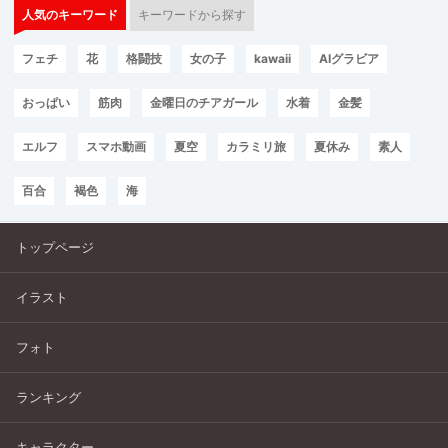
人気のキーワード
キーワードから探す
フェチ
花
格闘技
女の子
kawaii
AIグラビア
おっぱい
筋肉
金曜日のチアガール
水着
金髪
エルフ
スマホ動画
夏空
カラミリ旅
夏休み
素人
百合
褐色
海
トップページ
イラスト
フォト
ランキング
キャラクター