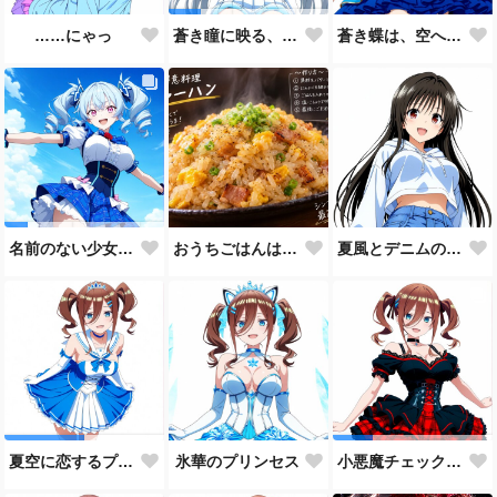
……にゃっ
蒼き蝶は、空へ舞う。🦋💙
蒼き瞳に映る、まだ見ぬ未来。🩵
おうちごはんはチャーハンで🍚💕
夏風とデニムの約束
名前のない少女、誕生。🩵
氷華のプリンセス
夏空に恋するプリンセス
小悪魔チェック・ロリータ