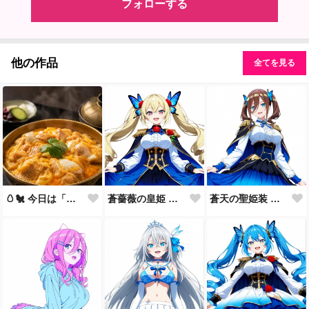
フォローする
他の作品
全てを見る
🥚🐔 今日は「親子丼の日」🍚✨
蒼薔薇の皇姫 ― 青き王国の継承者 ―
蒼天の聖姫装 ― 蒼き王国の祝福 ―