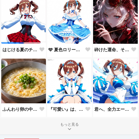
🩵 夏色ロリータ 🩵
砕けた運命、それでも君を見つめて。
はじける夏のチェックコーデ！
ふんわり卵の中華粥
『可愛い』は、一回じゃ足りない。🩵
君へ、全力エール📣✨
もっと見る