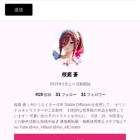
送信
桜庭 蒼
2025年2月より活動開始
419
31
31
投稿
フォロー
フォロワー
桜庭 蒼｜AIクリエイター🎨🌸 Stable Diffusionを使用して、 オリジ
ナルキャラクターや二次創作、 幻想的な世界観の作品を制作して
います✨ 可愛い女の子のイラストを中心に、 小説・詩・AI音楽な
どの創作活動も投稿中📖🎵 🚫無断転載・無断使用禁止 Xサブ垢とY
ou Tube @Aoi_AIIllust @Aoi_AICreator