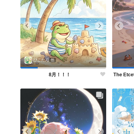
ぴこたん
他
8月！！！