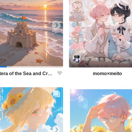
御影 冥土
他
momo×meito
The Etcetera of the Sea and Crabs