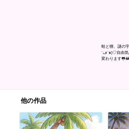
蛙と狸、謎の宇
´ڡ`๑)♡自由気ままに投稿してます。 ｼﾞｬﾝﾙも絵柄もﾊﾞﾗﾊﾞﾗ(*´﹀`*)よろり〜ん♡ カバー画像は月毎に
変わります🐸🦝
他の作品