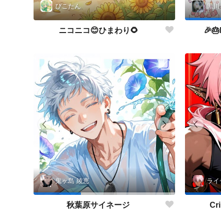
ぴこたん
黒川
ニコニコ😊ひまわり🌻
🎉🎂
鬼ヶ島 綾恵
ライ
秋葉原サイネージ
Cr