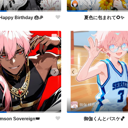
 リュドミーラ
菱沼 青人
Happy Birthday 🎂🎉
夏色に包まれて🌻✨
チ
御伽 桃也
imson Sovereign👑
御伽くんとバスケ🏀