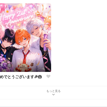
 青人
他
めでとうございます🎉🎂
もっと見る