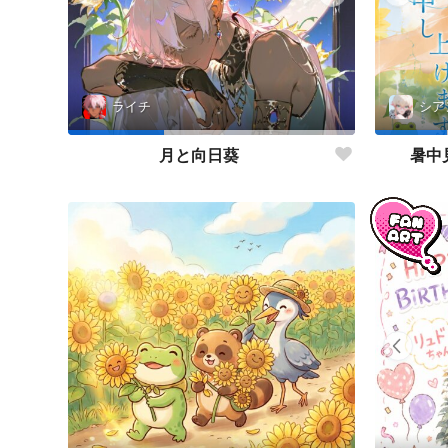
ライチ
シア
月と向日葵
暑中