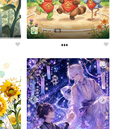
ぴこたん
他
♦️♦️♦️