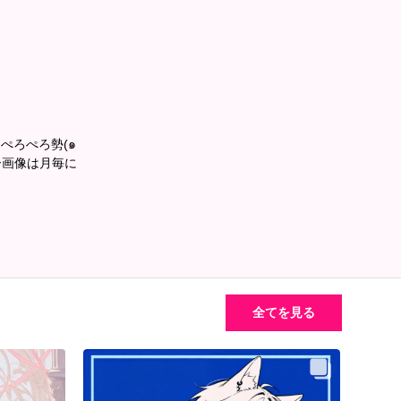
ぺろぺろ勢(๑
全てを見る