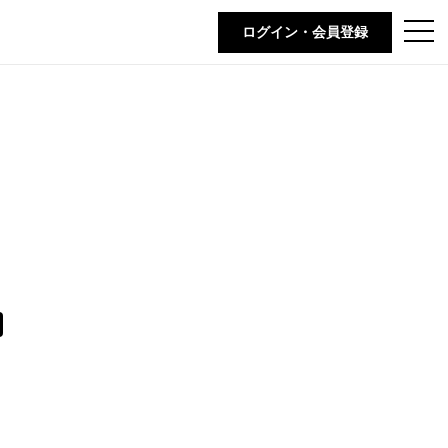
t
ログイン・会員登録
o
g
g
l
e
n
a
v
i
g
a
t
i
o
n