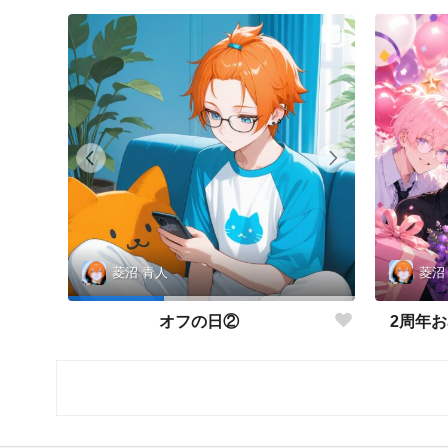
菱沼
菱沼 青人
2周年お
オフの日②