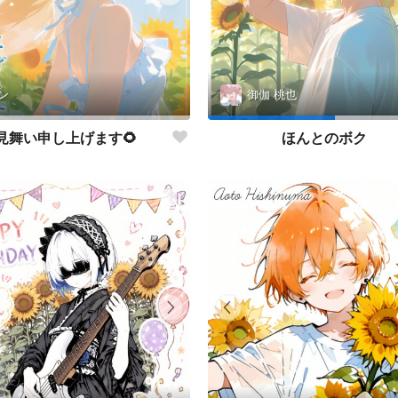
ン
御伽 桃也
見舞い申し上げます🌻
ほんとのボク