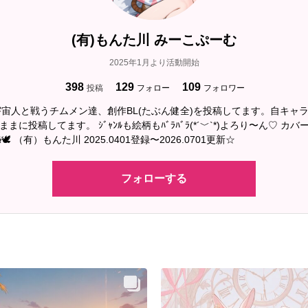
(有)もんた川 みーこぷーむ
2025年1月より活動開始
398
129
109
投稿
フォロー
フォロワー
宙人と戦うチムメン達、創作BL(たぶん健全)を投稿してます。自キャラ
🕊‎ （有）もんた川 2025.0401登録〜2026.0701更新☆
フォローする