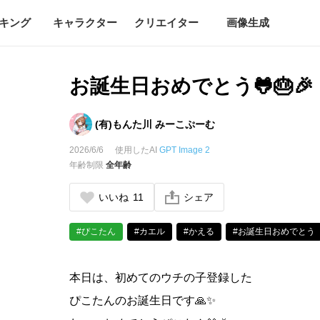
キング
キャラクター
クリエイター
画像生成
お誕生日おめでとう🐸🎂🎉
(有)もんた川 みーこぷーむ
2026/6/6
使用したAI
GPT Image 2
年齢制限
全年齢
いいね
11
シェア
#ぴこたん
#カエル
#かえる
#お誕生日おめでとう
本日は、初めてのウチの子登録した
ぴこたんのお誕生日です🙏✨