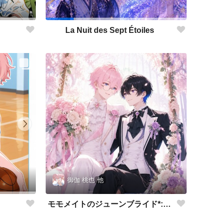
La Nuit des Sept Étoiles
御伽 桃也
他
モモメイトのジューンブライド*:✨\( ॑˘ ॑◍\ 💒💍 ﾉ◍ ॑˘ ॑ )ﾉ✨:*