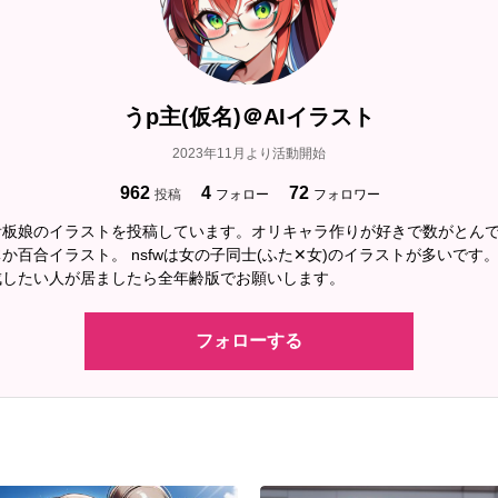
うp主(仮名)＠AIイラスト
2023年11月より活動開始
962
4
72
投稿
フォロー
フォロワー
看板娘のイラストを投稿しています。オリキャラ作りが好きで数がとん
か百合イラスト。 nsfwは女の子同士(ふた✕女)のイラストが多いです
成したい人が居ましたら全年齢版でお願いします。
フォローする