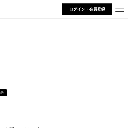
t
ログイン・会員登録
o
g
g
l
e
n
a
v
i
g
a
t
i
o
n
褐色