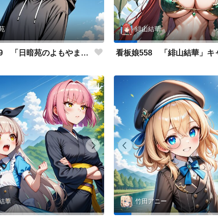
苑
緋山結華
看板娘559 「日暗苑のよもやま話」
結華
竹田アニー