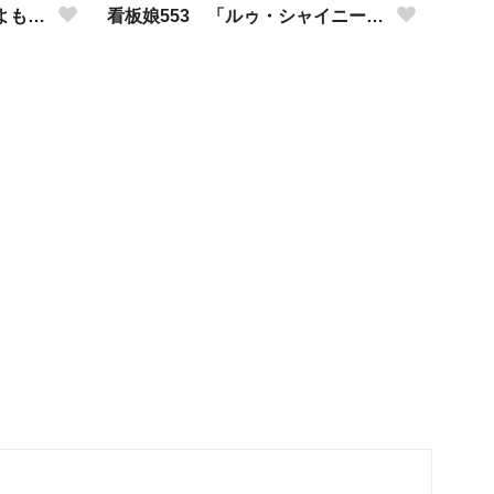
看板娘554 「竹田アニーのよもやま話」
看板娘553 「ルゥ・シャイニーのよもやま話」