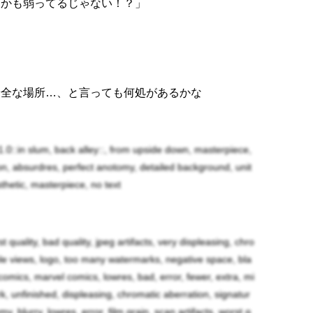
しかも弱ってるじゃない！？」
安全な場所…、と言っても何処があるかな
 1.0::in slum, back alley::, from upside down, masterpiece,
ution, absurdres, perfect anotomy, detailed background, unit
esthetic, masterpiece, no text
か誰よその娘！？」
rst quality, bad quality, jpeg artifacts, very displeasing, chro
見てあげて！」
iple views, logo, too many watermarks, negative space, bla
omics, marvel comics, lowres, bad, error, fewer, extra, mi
初めて見た！」
ark, unfinished, displeasing, chromatic aberration, signatur
y, blurry, lowres, error, film grain, scan artifacts, worst q