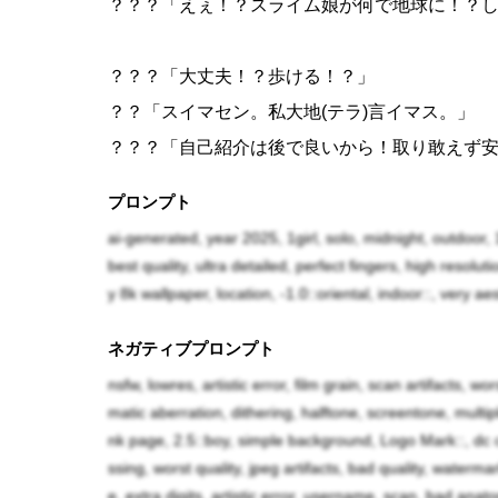
？？？「えぇ！？スライム娘が何で地球に！？
？？？「大丈夫！？歩ける！？」
？？「スイマセン。私大地(テラ)言イマス。」
？？？「自己紹介は後で良いから！取り敢えず
ぁ〜？………仕方ない！あそこに頼るか！」
プロンプト
ai-generated, year 2025, 1girl, solo, midnight, outdoor,
〜〜〜
best quality, ultra detailed, perfect fingers, high resol
y 8k wallpaper, location, -1.0::oriental, indoor::, very a
？？？「きゃっ！？ど、どちら様！？」
ネガティブプロンプト
アニータ「バレリア！今商談中なのよ!って言う
nsfw, lowres, artistic error, film grain, scan artifacts, wo
バレリア「詳しい事は後で話すから、この娘を
matic aberration, dithering, halftone, screentone, mult
nk page, 2.5::boy, simple background, Logo Mark::, dc c
樹理「肌が黄色いしプルプルしてる！こんな娘
ssing, worst quality, jpeg artifacts, bad quality, waterm
e, extra digits, artistic error, username, scan, bad anatom