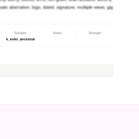
omatic aberration, logo, dated, signature, multiple views, gig
で来て頂戴！あの娘達なら何とか出来ると思う
Sampler
Noise
Strength
k_euler_ancestral