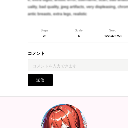
大地「ワタシ、盛岡大地言イマス。」
uality, bad quality, jpeg artifacts, very displeasing, chr
アニータ「取り敢えずファラかスクージャ呼ん
antic breasts, extra legs, realistic
わ！」
Steps
Scale
Seed
28
6
1275473753
コメント
送信