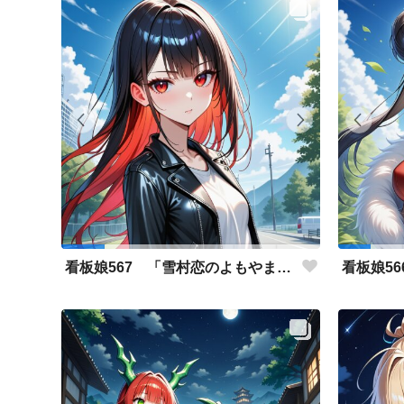
看板娘567 「雪村恋のよもやま話」