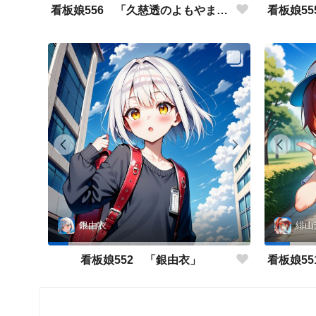
看板娘556 「久慈透のよもやま話」
銀由衣
緋山
看板娘552 「銀由衣」