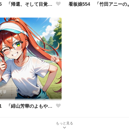
看板娘555 「帰還、そして目覚め。」
芳華
看板娘551 「緋山芳華のよもやま話」
もっと見る