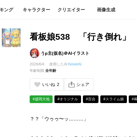
キング
キャラクター
クリエイター
画像生成
看板娘538 「行き倒れ」
うp主(仮名)＠AIイラスト
2026/6/4
使用したAI
NovelAI
年齢制限
全年齢
いいね
2
シェア
#盛岡大地
#オリジナル
#百合
#スライム娘
#
？？「ウゥゥ〜ッ………」