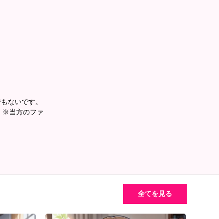
でもないです。
。 ※当方のファ
全てを見る