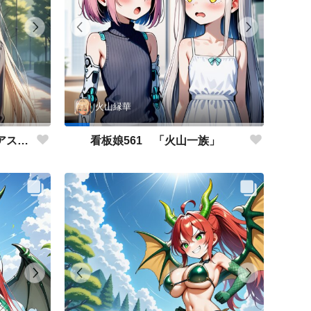
火山縁華
看板娘562 「キャサリン・アストリーのよもやま話」
看板娘561 「火山一族」