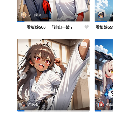
火山縁華
日暗
看板娘560 「緋山一族」
久慈透
緋山