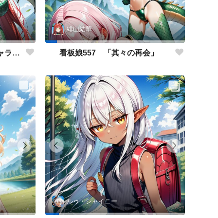
緋山結華
看板娘558 「緋山結華」キャラクター紹介
看板娘557 「其々の再会」
ルゥ・シャイニー