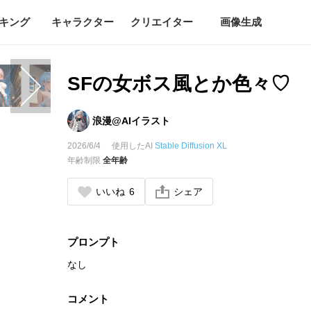
キング
キャラクター
クリエイター
画像生成
SFの女ボス風とか色々♡
浪漫@AIイラスト
2026/6/4
使用したAI
Stable Diffusion XL
年齢制限
全年齢
いいね
6
シェア
プロンプト
なし
コメント