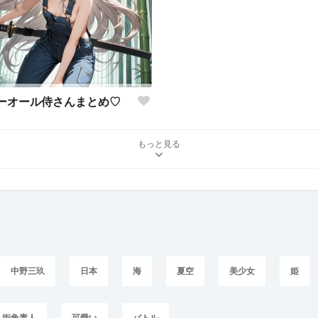
ーオール侍さんまとめ♡
もっと見る
中野三玖
日本
海
夏空
美少女
姫
街角素人
可愛い
バトル